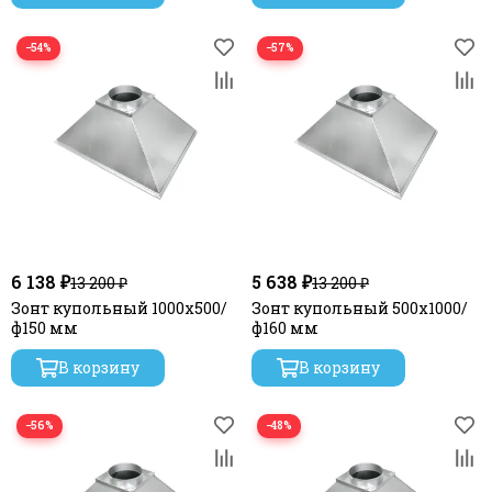
стали
−54%
−57%
6 138 ₽
5 638 ₽
13 200 ₽
13 200 ₽
Зонт купольный 1000х500/
Зонт купольный 500х1000/
ф150 мм
ф160 мм
В корзину
В корзину
−56%
−48%