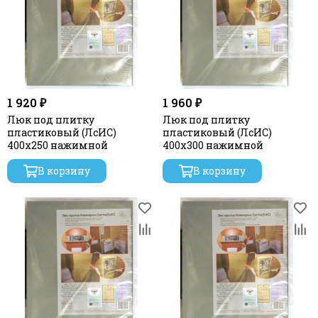
Практика "Оптима-АТЛАНТ" - Нажимные усиленные
люки под плитку
Практика "ФОРМАТ" серии "КН" - Нажимные эконом
люки под плитку
Практика "ФОРМАТ" серии "МН" - Нажимные эконом
люки со сдвижной дверцей-купе под плитку
ВС Групп "ЛСИС" - Нажимные пластиковые люки
Кинетик
1 920 ₽
1 960 ₽
Люк под плитку
Люк под плитку
пластиковый (ЛсИС)
пластиковый (ЛсИС)
400х250 нажимной
400х300 нажимной
В корзину
В корзину