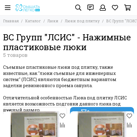
Люки
Люки под плитку
Главная
Каталог
Люки
Люки под плитку
ВС Групп "ЛСИ
Все товары
Все товары
Визионер "МОДЕРН-МИНИ" - Нажимные люки под
Люки под плитку
ВС Групп "ЛСИС" - Нажимные
плитку
Напольные люки
Визионер "МОДЕРН" - Нажимные люки под плитку
пластиковые люки
Люки под покраску
Визионер "Фурор" - Нажимной люк под плитку
Ревизионные люки
Визионер "Триумф" - Нажимной под плитку
Аксессуары и фурнитура к люкам
Визионер "МОЗАИКА" - Нажимные под плитку
Съемные пластиковые люки под плитку, также
Визионер "БАЗИС" - Нажимные съемные люки под
известные, как "люки съемные для инженерных
плитку
систем" (ЛСИС) являются бюджетным вариантом
Визионер "ВЕКТОР" - Нажимные съемные люки под
заделки ревизионного проема санузла.
плитку
Визионер "ВЕКТОР ПРО КАНТ" - Нажимные съемные
Отличительной особенностью Люка под плитку ЛСИС
люки под плитку
является возможность подгонки данного люка под
Визионер "ВЕКТОР 2.0" - Нажимные съемные люки
нужный размер.
под плитку ПРЕМИУМ класса
Фильтр товаров
Практика «ЕвроФОРМАТ» серия «АТР» - Нажимные
люки под плитку
Практика «ЕвроФОРМАТ» серия «ЕТР» - Нажимные
люки под плитку