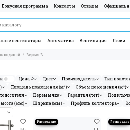
Бонусная программа
Контакты
Отзывы
Официальн
ные вентиляторы
Автоматика
Вентиляция
Люки
ль водяной
Версия-Б
ии
Цена, ₽
Цвет
Производитель
Тип полоте
)
Площадь помещения (м²)
Объем помещения (м³)
лоносителя
Перемычка
Гарантия (лет)
Подключ
Высота (мм)
Ширина (мм)
Профиль коллектора
К