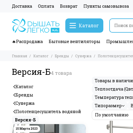
Доставка
Оплата
Возврат
Пункты самовывоза
Каталог
🔥Распродажа
Бытовые вентиляторы
Промышлен
Главная
Каталог
Бренды
Сунержа
Полотенцесушите
Версия-Б
Товары в налич
Каталог
Теплоотдача (Qвт
Бренды
Температура теп
Сунержа
Типоразмер
Полотенцесушитель водяной
Версия-Б
15 Марта 2023