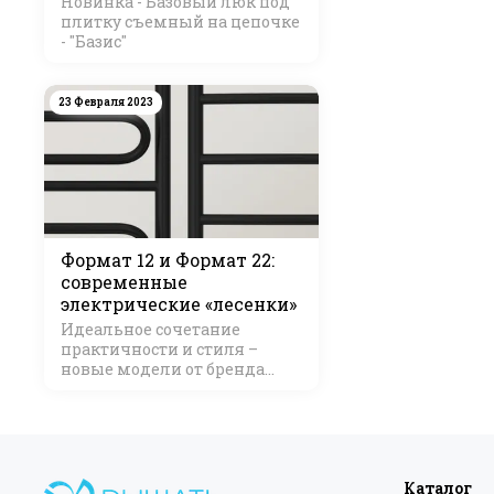
Новинка - Базовый люк под
плитку съемный на цепочке
- "Базис"
23 Февраля 2023
Формат 12 и Формат 22:
современные
электрические «лесенки»
Идеальное сочетание
практичности и стиля –
новые модели от бренда
Стилье
Каталог