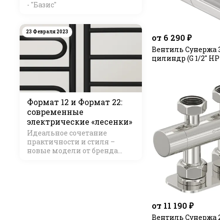
- "Базис"
23 Февраля 2023
от 6 290 ₽
Вентиль Сунержа 
цилиндр (G 1/2" НР 
Формат 12 и Формат 22:
современные
электрические «лесенки»
Идеальное сочетание
практичности и стиля –
новые модели от бренда
Стилье
от 11 190 ₽
Вентиль Сунержа 2