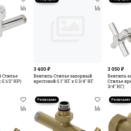
3 400 ₽
3 050 ₽
 Стилье
Вентиль Стилье запорный
Вентиль з
 G 1/2" НР)
крестовой G 1" НГ х G 3/4" НГ
Стилье кре
3/4" НГ)