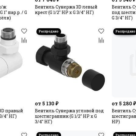
н/ж
Вентиль Сунержа 3D левый
Вентиль С
1" нар.р. / G
крест (G 1/2" НР х G 3/4" НГ)
под шестиг
 шёлк)
G 3/4" НГ)
от 5 130 ₽
от 5 280 
3D правый
Вентиль Сунержа угловой под
Вентиль С
 3/4" НГ)
шестигранник (G 1/2" НР х G
шестигранн
3/4" НГ)
НР)