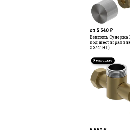
от 5 540 ₽
Вентиль Сунержа 
под шестигранник (
G 3/4" НГ)
6 660 ₽