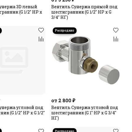
унержа 3D левый
Вентиль Сунержа прямой под
ранник (G 1/2" НР х
шестигранник (G 1/2" НР х G
3/4" НГ)
₽
от 2 800 ₽
унержа угловой под
Вентиль Сунержа угловой под
ик (G 1/2" НР х G 1/2"
шестигранник (G 1" НР х G 3/4"
НГ)