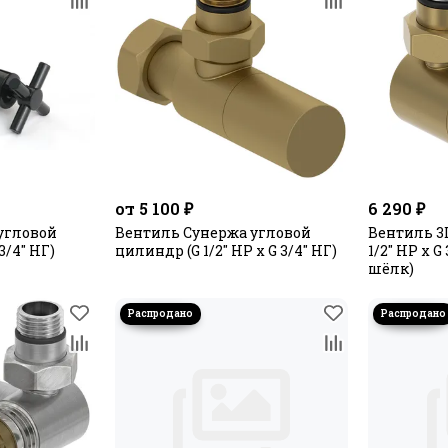
от 5 100 ₽
6 290 ₽
угловой
Вентиль Сунержа угловой
Вентиль 3
 3/4" НГ)
цилиндр (G 1/2" НР х G 3/4" НГ)
1/2" НР х G
шёлк)