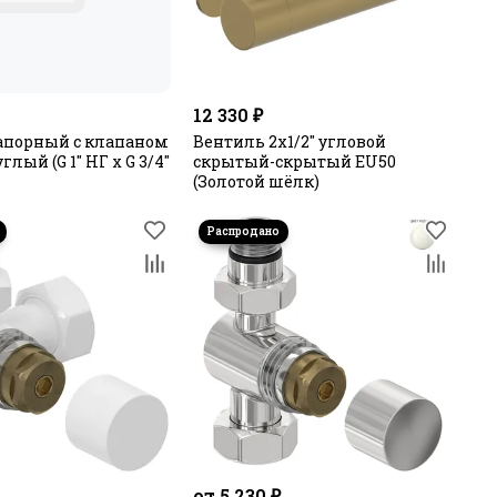
12 330 ₽
апорный с клапаном
Вентиль 2х1/2" угловой
глый (G 1" НГ х G 3/4"
скрытый-скрытый EU50
(Золотой шёлк)
от 5 230 ₽