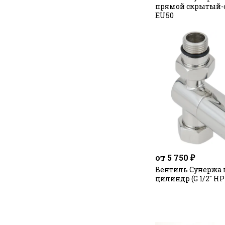
прямой скрытый
EU50
от 5 750 ₽
Вентиль Сунержа
цилиндр (G 1/2" НР 