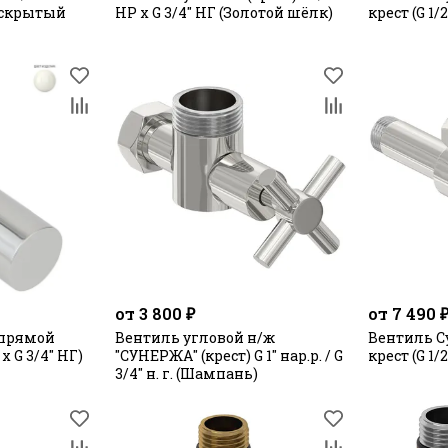
-скрытый
НР х G 3/4" НГ (Золотой шёлк)
крест (G 1/
от 3 800 ₽
от 7 490 
 прямой
Вентиль угловой н/ж
Вентиль С
х G 3/4" НГ)
"СУНЕРЖА" (крест) G 1" нар.р. / G
крест (G 1/2
3/4" н. г. (Шампань)