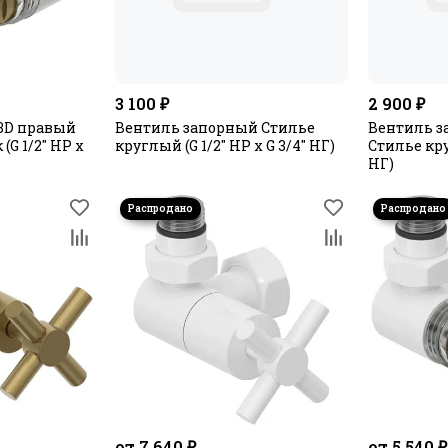
3 100 ₽
2 900 ₽
3D правый
Вентиль запорный Стилье
Вентиль з
G 1/2" НР х
круглый (G 1/2" НР х G 3/4" НГ)
Стилье кру
НГ)
от 7 640 ₽
от 5 540 ₽