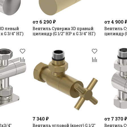
от 6 290 ₽
от 4 900 
3D левый
Вентиль Сунержа 3D правый
Вентиль С
х G 3/4" НГ)
цилиндр (G 1/2" НР х G 3/4" НГ)
цилиндр (G 
7 340 ₽
от 7 370 
х3/4"
Вентиль угловой (крест) G 1/2"
Вентиль С