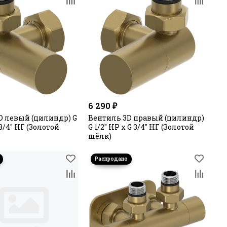
6 290 ₽
D левый (цилиндр) G
Вентиль 3D правый (цилиндр)
 3/4" НГ (Золотой
G 1/2" НР х G 3/4" НГ (Золотой
шёлк)