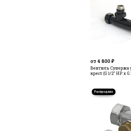
от 4 800 ₽
Вентиль Сунержа 
крест (G 1/2" НР х G