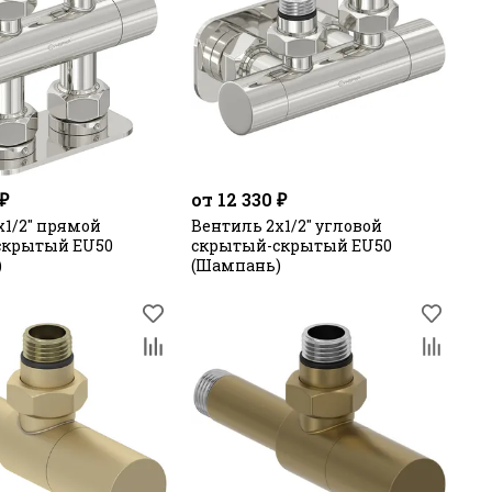
 ₽
от 12 330 ₽
х1/2" прямой
Вентиль 2х1/2" угловой
скрытый EU50
скрытый-скрытый EU50
)
(Шампань)