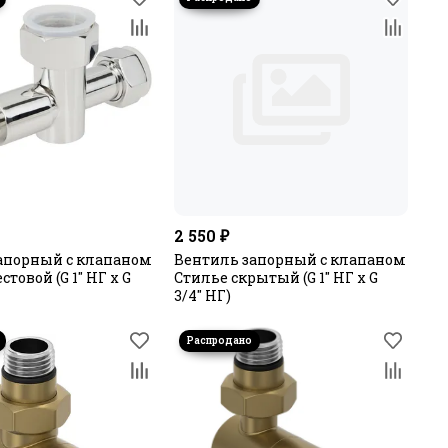
2 550 ₽
апорный с клапаном
Вентиль запорный с клапаном
стовой (G 1" НГ х G
Стилье скрытый (G 1" НГ х G
3/4" НГ)