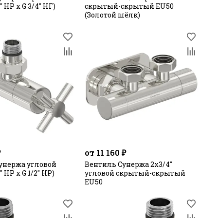
2" НР х G 3/4" НГ)
скрытый-скрытый EU50
(Золотой шёлк)
₽
от 11 160 ₽
унержа угловой
Вентиль Сунержа 2х3/4"
" НР х G 1/2" НР)
угловой скрытый-скрытый
EU50