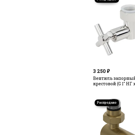
3 250 ₽
Вентиль запорный
крестовой (G 1" НГ х