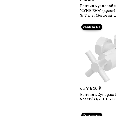
Вентиль угловой 
"СУНЕРЖА" (крест) G 
3/4" н. г. (Золотой
от 7 640 ₽
Вентиль Сунержа 
крест (G 1/2" НР х G