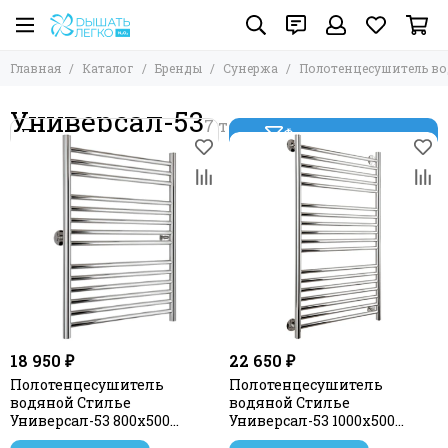
Главная
Каталог
Бренды
Сунержа
Полотенцесушитель в
Универсал-53
Фильтр товаров
18 950 ₽
22 650 ₽
Полотенцесушитель
Полотенцесушитель
водяной Стилье
водяной Стилье
Универсал-53 800х500
Универсал-53 1000х500
(3+5+6) П 18
(5+6+7) П 18