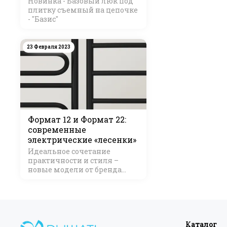
Новинка - Базовый люк под
плитку съемный на цепочке
- "Базис"
23 Февраля 2023
Формат 12 и Формат 22:
современные
электрические «лесенки»
Идеальное сочетание
практичности и стиля –
новые модели от бренда
Стилье
Каталог