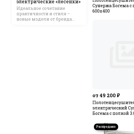
Полотенцесушите
электрические «лесенки»
Сунержа Богема с
Идеальное сочетание
600х400
практичности и стиля –
новые модели от бренда
Стилье
от 49 200 ₽
Полотенцесушите
электрический С
Богема с полкой 3.0
МЭМ левый