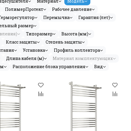
нцесушителя
Материал
Модель
ПолимерПротект
Рабочее давление
Терморегулятор
Перемычка
Гарантия (лет)
ельный размер
авления)
Типоразмер
Высота (мм)
Класс защиты
Степень защиты
итания
Установка
Профиль коллектора
Длина кабеля (м)
Материал комплектующих
мм
Расположение блока управления
Вид