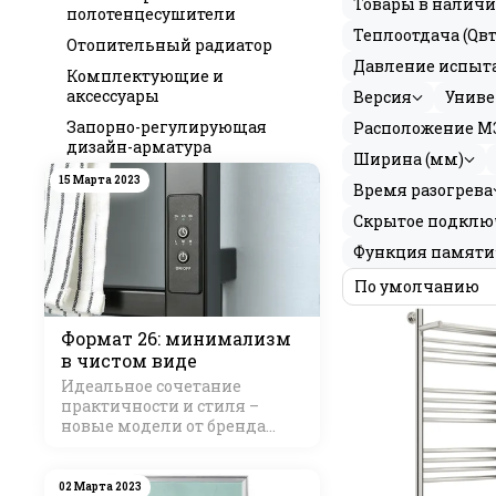
Товары в налич
полотенцесушители
Теплоотдача (Qвт
Отопительный радиатор
Давление испыт
Комплектующие и
аксессуары
Версия
Униве
Запорно-регулирующая
Расположение МЭ
дизайн-арматура
Ширина (мм)
15 Марта 2023
Время разогрева
Скрытое подклю
Функция памяти
Формат 26: минимализм
в чистом виде
Идеальное сочетание
практичности и стиля –
новые модели от бренда
Стилье
02 Марта 2023