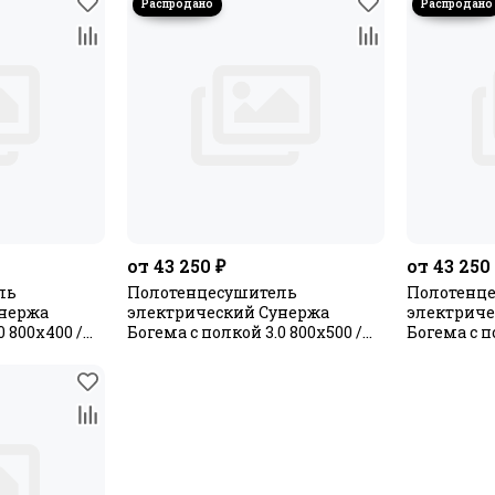
от 43 250 ₽
от 43 250
ль
Полотенцесушитель
Полотенц
унержа
электрический Сунержа
электриче
0 800х400 /
Богема с полкой 3.0 800х500 /
Богема с п
МЭМ левый
МЭМ прав