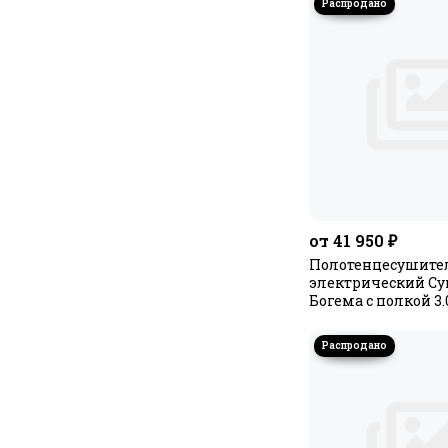
от 41 950 ₽
Полотенцесушите
электрический С
Богема с полкой 3.
МЭМ правый