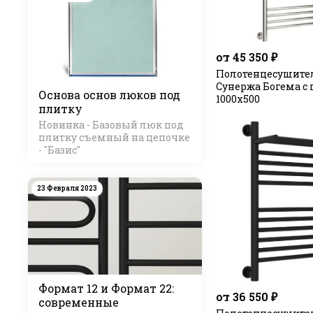
от 45 350 ₽
Полотенцесушите
Сунержа Богема с
Основа основ люков под
1000х500
плитку
Новинка - Базовый люк под
плитку съемный на цепочке
- "Базис"
23 Февраля 2023
Формат 12 и Формат 22:
от 36 550 ₽
современные