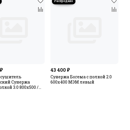
 ₽
43 400 ₽
есушитель
Сунержа Богема с полкой 2.0
ский Сунержа
600х400 МЭМ левый
олкой 3.0 800х500 /
ый