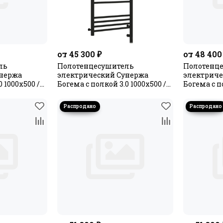
от 45 300 ₽
от 48 400
ль
Полотенцесушитель
Полотенц
унержа
электрический Сунержа
электриче
 1000х500 /
Богема с полкой 3.0 1000х500 /
Богема с п
МЭМ правый
МЭМ лев