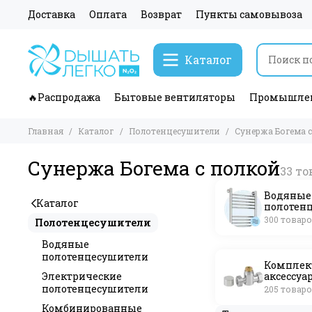
Доставка
Оплата
Возврат
Пункты самовывоза
Каталог
🔥Распродажа
Бытовые вентиляторы
Промышлен
Главная
Каталог
Полотенцесушители
Сунержа Богема 
Сунержа Богема с полкой
Водяные
Каталог
полотен
300 товар
Полотенцесушители
Водяные
полотенцесушители
Комплек
Электрические
аксессуа
полотенцесушители
205 товар
Комбинированные