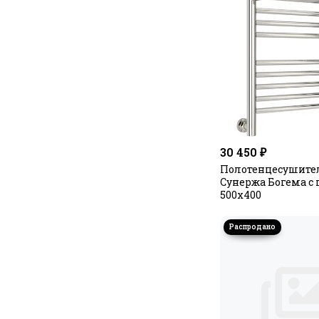
30 450 ₽
Полотенцесушите
Сунержа Богема с
500х400