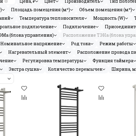
ии
Цена, ₽
Цвет
Производитель
Тип полоте
)
Площадь помещения (м²)
Объем помещения (м³)
аний
Температура теплоносителя
Мощность (W)
рсальное подключение
Подключение
Присоединит
Ма (блока управления)
Расположение ТЭНа (блока упр
Номинальное напряжение
Род тока
Режим работы
Нагревательный элемент
Расположение провода п
чение
Регулировка температуры
Функция таймера
Экстра сушка
Количество перемычек
Ширина, 