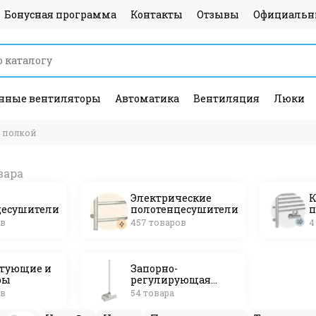
Бонусная программа
Контакты
Отзывы
Официальн
ные вентиляторы
Автоматика
Вентиляция
Люки
с полкой
Электрические
К
цесушители
полотенцесушители
п
ов
457 товаров
4
тующие и
Запорно-
ры
регулирующая
дизайн-арматура
ов
54 товара