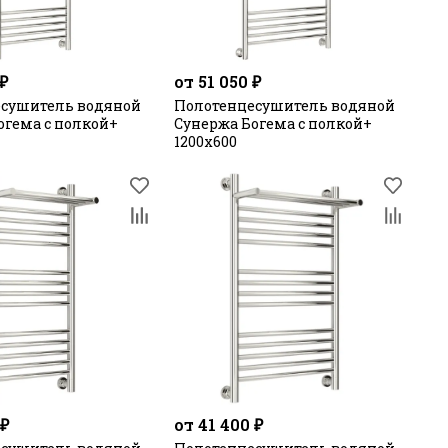
 ₽
от 51 050 ₽
сушитель водяной
Полотенцесушитель водяной
огема с полкой+
Сунержа Богема с полкой+
1200х600
 ₽
от 41 400 ₽