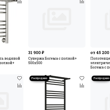
31 900 ₽
от 45 200
ль водяной
Сунержа Богема с полкой+
Полотенц
 полкой+
500х500
электриче
Богема с п
МЭМ лев