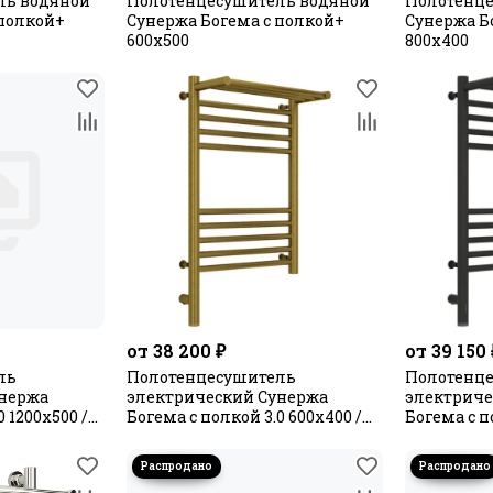
ль водяной
Полотенцесушитель водяной
Полотенце
 полкой+
Сунержа Богема с полкой+
Сунержа Б
600х500
800х400
от 38 200 ₽
от 39 150 
ль
Полотенцесушитель
Полотенц
унержа
электрический Сунержа
электриче
 1200х500 /
Богема с полкой 3.0 600х400 /
Богема с п
МЭМ левый
МЭМ лев