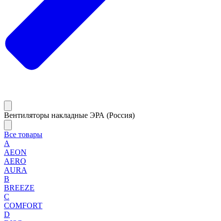
Вентиляторы накладные ЭРА (Россия)
Все товары
A
AEON
AERO
AURA
B
BREEZE
C
COMFORT
D