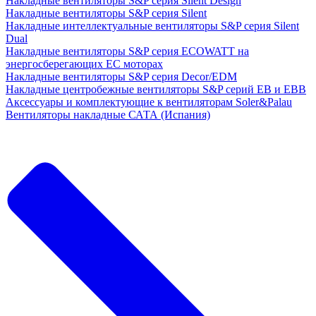
Накладные вентиляторы S&P серия Silent Design
Накладные вентиляторы S&P серия Silent
Накладные интеллектуальные вентиляторы S&P серия Silent
Dual
Накладные вентиляторы S&P серия ECOWATT на
энергосберегающих ЕС моторах
Накладные вентиляторы S&P серия Decor/EDM
Накладные центробежные вентиляторы S&P серий EB и EBB
Аксессуары и комплектующие к вентиляторам Soler&Palau
Вентиляторы накладные САТА (Испания)