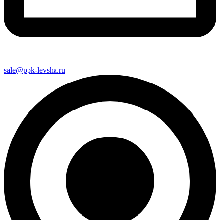
sale@ppk-levsha.ru