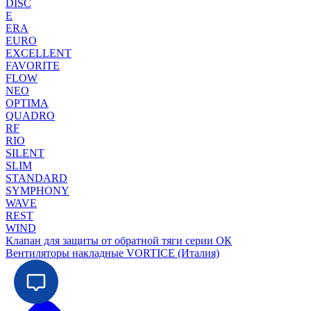
DISC
E
ERA
EURO
EXCELLENT
FAVORITE
FLOW
NEO
OPTIMA
QUADRO
RF
RIO
SILENT
SLIM
STANDARD
SYMPHONY
WAVE
REST
WIND
Клапан для защиты от обратной тяги серии ОК
Вентиляторы накладные VORTICE (Италия)