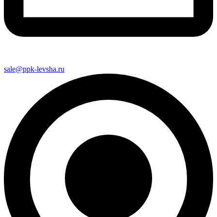
sale@ppk-levsha.ru