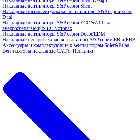
Накладные вентиляторы S&P серия Silent Design
Накладные вентиляторы S&P серия Silent
Накладные интеллектуальные вентиляторы S&P серия Silent
Dual
Накладные вентиляторы S&P серия ECOWATT на
энергосберегающих ЕС моторах
Накладные вентиляторы S&P серия Decor/EDM
Накладные центробежные вентиляторы S&P серий EB и EBB
Аксессуары и комплектующие к вентиляторам Soler&Palau
Вентиляторы накладные САТА (Испания)