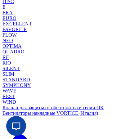
DISC
E
ERA
EURO
EXCELLENT
FAVORITE
FLOW
NEO
OPTIMA
QUADRO
RF
RIO
SILENT
SLIM
STANDARD
SYMPHONY
WAVE
REST
WIND
Клапан для защиты от обратной тяги серии ОК
Вентиляторы накладные VORTICE (Италия)