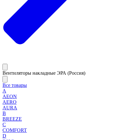
Вентиляторы накладные ЭРА (Россия)
Все товары
A
AEON
AERO
AURA
B
BREEZE
C
COMFORT
D