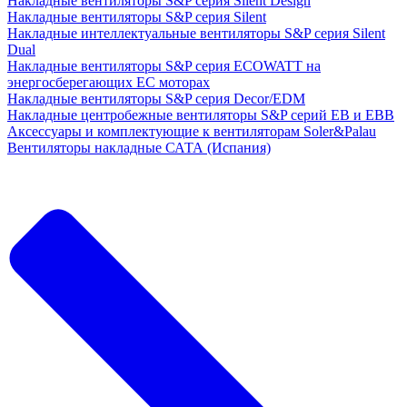
Накладные вентиляторы S&P серия Silent Design
Накладные вентиляторы S&P серия Silent
Накладные интеллектуальные вентиляторы S&P серия Silent
Dual
Накладные вентиляторы S&P серия ECOWATT на
энергосберегающих ЕС моторах
Накладные вентиляторы S&P серия Decor/EDM
Накладные центробежные вентиляторы S&P серий EB и EBB
Аксессуары и комплектующие к вентиляторам Soler&Palau
Вентиляторы накладные САТА (Испания)