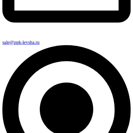
sale@ppk-levsha.ru