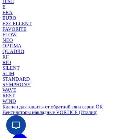
DISC
E
ERA
EURO
EXCELLENT
FAVORITE
FLOW
NEO
OPTIMA
QUADRO
RF
RIO
SILENT
SLIM
STANDARD
SYMPHONY
WAVE
REST
WIND
Клапан для защиты от обратной тяги серии ОК
Вентиляторы накладные VORTICE (Италия)