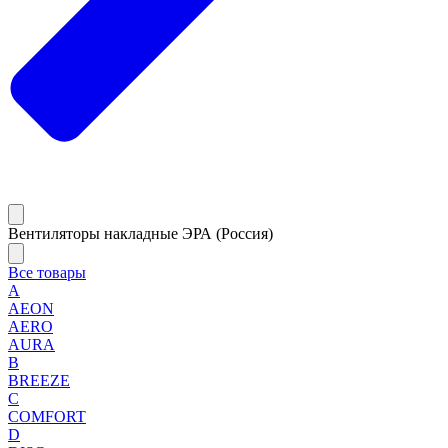
Вентиляторы накладные ЭРА (Россия)
Все товары
A
AEON
AERO
AURA
B
BREEZE
C
COMFORT
D