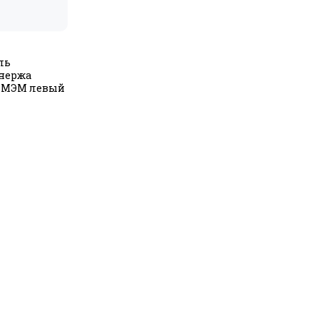
ль
унержа
00 МЭМ левый