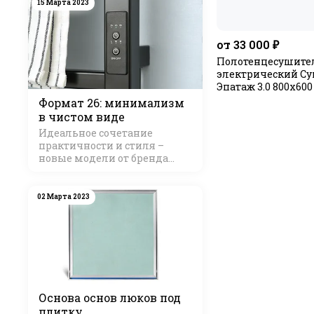
15 Марта 2023
от 33 000 ₽
Полотенцесушите
электрический С
Эпатаж 3.0 800х6
Формат 26: минимализм
в чистом виде
Идеальное сочетание
практичности и стиля –
новые модели от бренда
Стилье
02 Марта 2023
Основа основ люков под
плитку