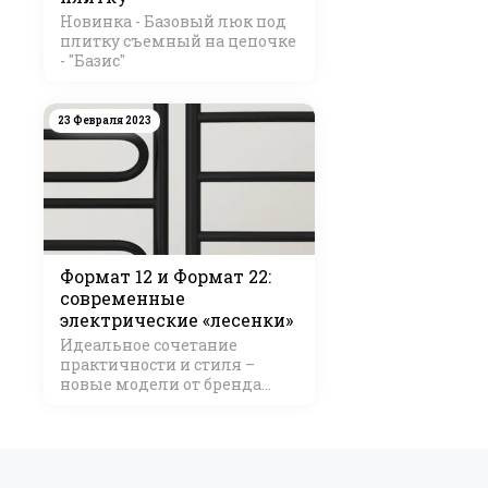
Новинка - Базовый люк под
плитку съемный на цепочке
- "Базис"
23 Февраля 2023
Формат 12 и Формат 22:
современные
электрические «лесенки»
Идеальное сочетание
практичности и стиля –
новые модели от бренда
Стилье