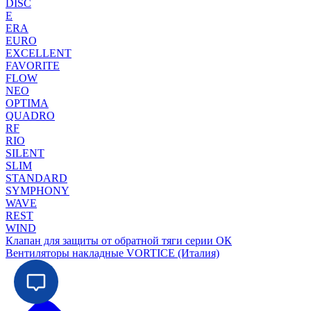
DISC
E
ERA
EURO
EXCELLENT
FAVORITE
FLOW
NEO
OPTIMA
QUADRO
RF
RIO
SILENT
SLIM
STANDARD
SYMPHONY
WAVE
REST
WIND
Клапан для защиты от обратной тяги серии ОК
Вентиляторы накладные VORTICE (Италия)