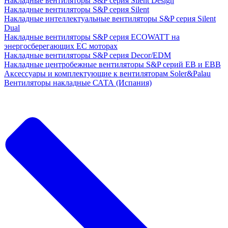
Накладные вентиляторы S&P серия Silent Design
Накладные вентиляторы S&P серия Silent
Накладные интеллектуальные вентиляторы S&P серия Silent
Dual
Накладные вентиляторы S&P серия ECOWATT на
энергосберегающих ЕС моторах
Накладные вентиляторы S&P серия Decor/EDM
Накладные центробежные вентиляторы S&P серий EB и EBB
Аксессуары и комплектующие к вентиляторам Soler&Palau
Вентиляторы накладные САТА (Испания)