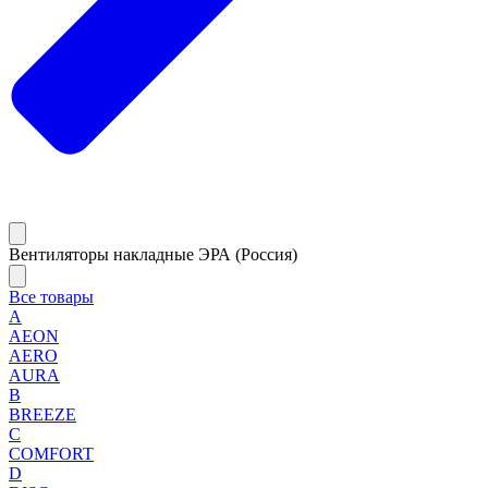
Вентиляторы накладные ЭРА (Россия)
Все товары
A
AEON
AERO
AURA
B
BREEZE
C
COMFORT
D