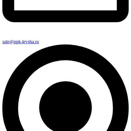
sale@ppk-levsha.ru