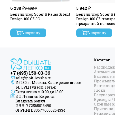
6 238 ₽
5 942 ₽
9 408 ₽
Вентилятор Soler & Palau Silent
Вентилятор Soler & P
Design 100 CZ 3C
Design 100 CZ transpa
прозрачной полоско
В корзину
В корзину
Каталог
Распродаж
Автоматик
+7 (495) 150-03-36
Бытовые 
sale@ppk-levsha.ru
Промышле
115230, г. Москва, Каширское шоссе
Вентиляц
14, ТРЦ Гудзон, 1 этаж
Люки
Ежедневно с 10:00 до 18:00
Рекуперат
ИП Левшин Кирилл
Бризеры /
Владимирович
Оконные к
ИНН: 772565013490
Приточно-
ОГРНИП: 305770000254334
Рециркул