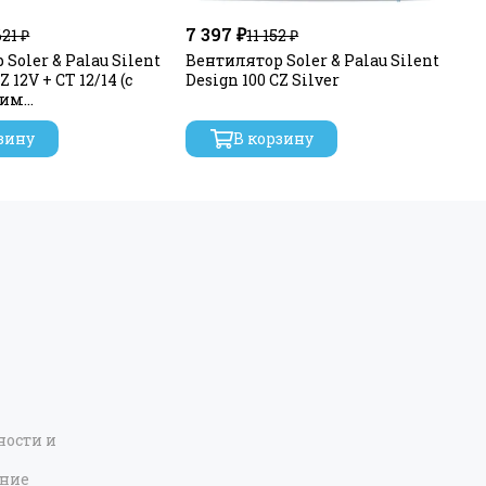
7 397 ₽
8 
621 ₽
11 152 ₽
Soler & Palau Silent
Вентилятор Soler & Palau Silent
Ве
Z 12V + CT 12/14 (с
Design 100 CZ Silver
De
щим
атором)
зину
В корзину
ости и
ение