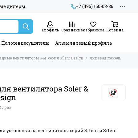
ые дилеры
+7 (495) 150-03-36
Профиль
Сравнение
Избранное
Корзина
Полотенцесушители
Алюминиевый профиль
адные вентиляторы S&P серия Silent Design
Лицевая панель
ля вентилятора Soler &
esign
40 раз
я установки на вентиляторы серий Silent и Silent