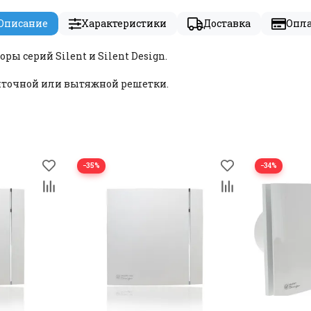
Описание
Характеристики
Доставка
Опл
ы серий Silent и Silent Design.
риточной или вытяжной решетки.
−35%
−34%