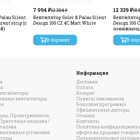
7 994 ₽
12 339 ₽
12 304 ₽
18 
alau Silent
Вентилятор Soler & Palau Silent
Вентилятор 
rent strip (с
Design 100 CZ 4C Matt White
Design 100 C
й)
понижаю
трансформ
В корзину
В кор
Информация
а
Доставка
а
Оплата
вентиляторы
Возврат
нные вентиляторы
Пункты самовывоза
ия
Бонусная программа
Официальные дилеры
оры, Проветриватели,
Отзывы
 Приточные клапана /
Контакты
лапана
Политика конфиденциальн
вытяжные установки
оферта на продажу товаров
яторы
Пользовательское соглаш