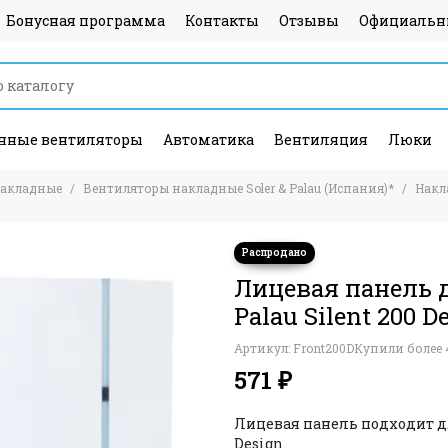
Бонусная программа
Контакты
Отзывы
Официальн
ные вентиляторы
Автоматика
Вентиляция
Люки
накладные
Вентиляторы накладные Soler & Palau (Испания)*
Накл
Лицевая панель д
Palau Silent 200 D
Артикул:
Front200D
Купили более 
571 ₽
Лицевая панель подходит дл
Design.