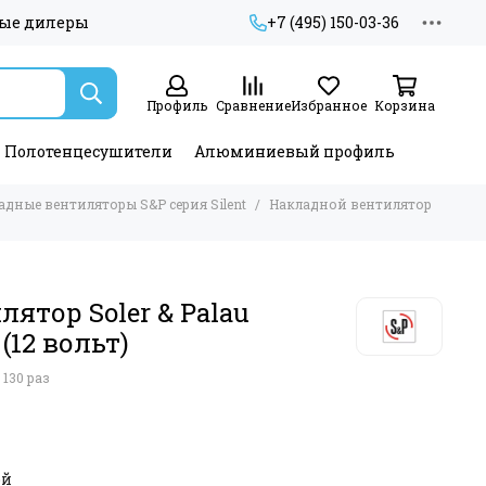
ые дилеры
+7 (495) 150-03-36
Профиль
Сравнение
Избранное
Корзина
Полотенцесушители
Алюминиевый профиль
адные вентиляторы S&P серия Silent
Накладной вентилятор
ятор Soler & Palau
 (12 вольт)
130 раз
ой