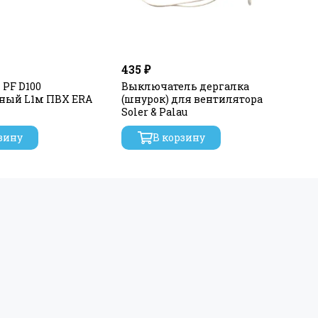
мпературе воздуха до +40°C.
ре. Клапан открывается под действием потока
 до 30000 часов.
пространство, а в вентиляторах SILENT вибрация и
435 ₽
95
 PF D100
Выключатель дергалка
Хо
ный L1м ПВХ ERA
(шнурок) для вентилятора
не
Soler & Palau
зину
В корзину