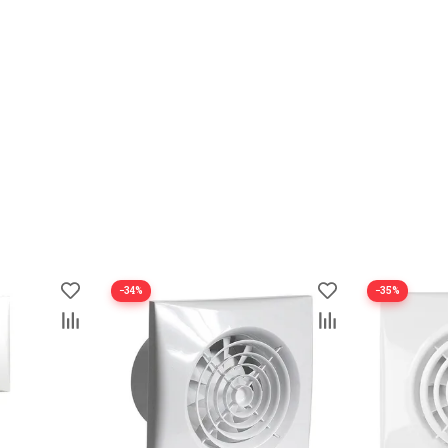
−34%
−35%
 ванных комнат. Напряжение питания вентилятора составля