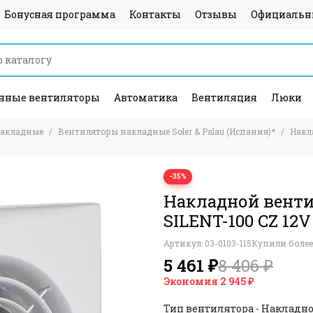
Бонусная программа
Контакты
Отзывы
Официальн
ные вентиляторы
Автоматика
Вентиляция
Люки
накладные
Вентиляторы накладные Soler & Palau (Испания)*
Накл
−35%
Накладной вентил
SILENT-100 CZ 12V
Артикул:
03-0103-115
Купили более 
5 461 ₽
8 406 ₽
Экономия
2 945 ₽
Тип вентилятора - Накладн