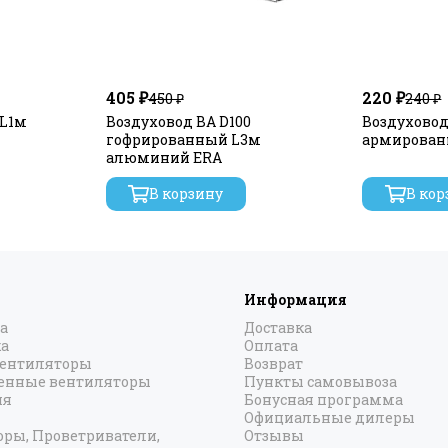
а герметичности, класс защиты IP45, может работать при те
ует обратному потоку воздуха при выключенном вентилято
шипники обеспечивают работу, не требующую обслуживания
 передаются на корпус и распространяются в окружающее 
405 ₽
220 ₽
450 ₽
240 ₽
улками.
 L1м
Воздуховод ВА D100
Воздуховод
гофрированный L3м
армирован
алюминий ERA
В корзину
В кор
Информация
а
Доставка
а
Оплата
вентиляторы
Возврат
нные вентиляторы
Пункты самовывоза
ия
Бонусная программа
Официальные дилеры
оры, Проветриватели,
Отзывы