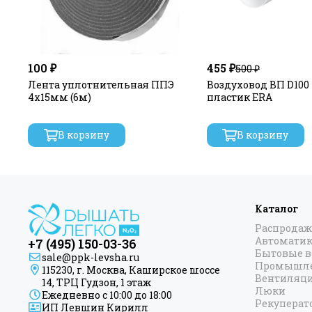
двигателя к корпусу вентилятора. Вентилятор II класс
Основные преимущества
Модель оснащена обратным клапаном, что препятств
воздуха от включенного вентилятора. Шариковые под
В обычных вентиляторах вибрация и шум от двигателя
100 ₽
455 ₽
500 ₽
шум от двигателя гасятся резинометаллическими вт
Лента уплотнительная ППЭ
Воздуховод ВП D100
Silent вентилятор для ванной комнаты и для туалета.
4х15мм (6м)
пластик ERA
Являются самыми тихими в мире, в своей категории.
В корзину
В корзину
Каталог
Распродаж
Автоматик
+7 (495) 150-03-36
Бытовые 
sale@ppk-levsha.ru
Промышле
115230, г. Москва, Каширское шоссе
Вентиляц
14, ТРЦ Гудзон, 1 этаж
Люки
Ежедневно с 10:00 до 18:00
Рекуперат
ИП Левшин Кирилл