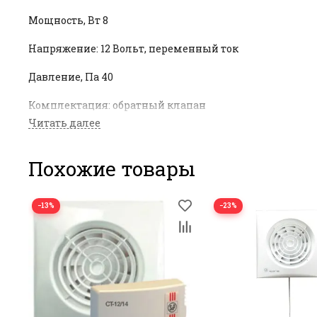
Мощность, Вт 8
Напряжение: 12 Вольт, переменный ток
Давление, Па 40
Комплектация: обратный клапан
Цвет Белый
Класс безопасности IP57
Похожие товары
Уровень шума, db 26,5
−13%
−23%
Частота вращения (об\мин), 2320
Вес : 0,57 кг.
Модель разработана специально для душевыз кабин и