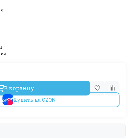
/ч
u
ния
В корзину
Купить на OZON