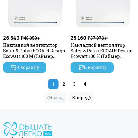
26 540 ₽
25 160 ₽
40 053 ₽
37 970 ₽
Накладной вентилятор
Накладной вентилятор
Soler & Palau ECOAIR Design
Soler & Palau ECOAIR Design
Ecowatt 100 M (Таймер,
Ecowatt 100 H (Таймер,
Датчик влажности, Шнурок
Датчик влажности)
вкл/выкл)
В корзину
В корзину
1
2
3
4
Назад
Вперед