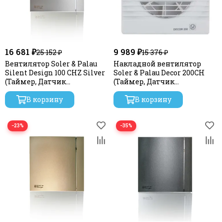
16 681 ₽
9 989 ₽
25 152 ₽
15 376 ₽
Вентилятор Soler & Palau
Накладной вентилятор
Silent Design 100 CHZ Silver
Soler & Palau Decor 200CH
(Таймер, Датчик
(Таймер, Датчик
влажности)
влажности)
В корзину
В корзину
−23%
−35%