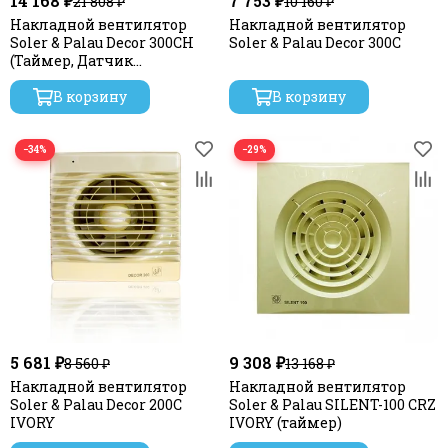
14 168 ₽
7 753 ₽
21 808 ₽
10 160 ₽
Накладной вентилятор
Накладной вентилятор
Soler & Palau Decor 300CH
Soler & Palau Decor 300C
(Таймер, Датчик
влажности)
В корзину
В корзину
−34%
−29%
5 681 ₽
9 308 ₽
8 560 ₽
13 168 ₽
Накладной вентилятор
Накладной вентилятор
Soler & Palau Decor 200C
Soler & Palau SILENT-100 CRZ
IVORY
IVORY (таймер)