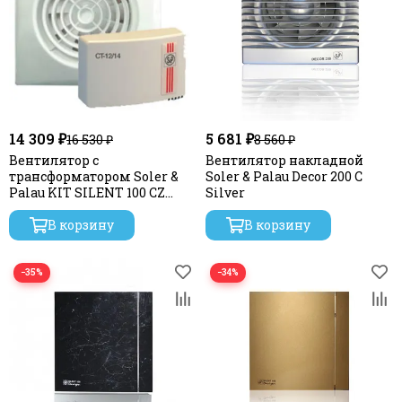
14 309 ₽
5 681 ₽
16 530 ₽
8 560 ₽
Вентилятор с
Вентилятор накладной
трансформатором Soler &
Soler & Palau Decor 200 C
Palau KIT SILENT 100 CZ
Silver
12V+CT 12/14
В корзину
В корзину
−35%
−34%