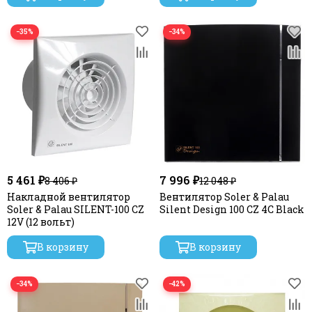
−35%
−34%
5 461 ₽
7 996 ₽
8 406 ₽
12 048 ₽
Накладной вентилятор
Вентилятор Soler & Palau
Soler & Palau SILENT-100 CZ
Silent Design 100 CZ 4C Black
12V (12 вольт)
В корзину
В корзину
−34%
−42%