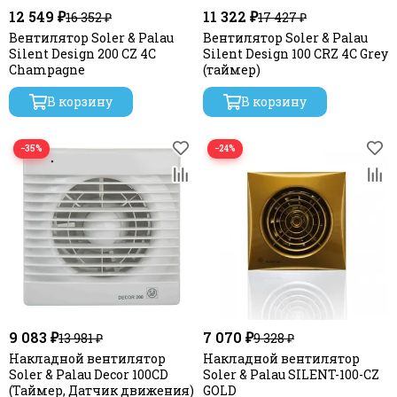
12 549 ₽
11 322 ₽
16 352 ₽
17 427 ₽
Вентилятор Soler & Palau
Вентилятор Soler & Palau
Silent Design 200 CZ 4C
Silent Design 100 CRZ 4C Grey
Champagne
(таймер)
В корзину
В корзину
−35%
−24%
9 083 ₽
7 070 ₽
13 981 ₽
9 328 ₽
Накладной вентилятор
Накладной вентилятор
Soler & Palau Decor 100CD
Soler & Palau SILENT-100-CZ
(Таймер, Датчик движения)
GOLD