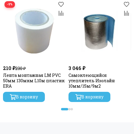
−9%
210 ₽
3 046 ₽
230 ₽
Лента монтажная LM PVC
Самоклеющийся
50мм 130мкм L10м пластик
утеплитель Изолайн
ERA
10мм/15м/9м2
В корзину
В корзину