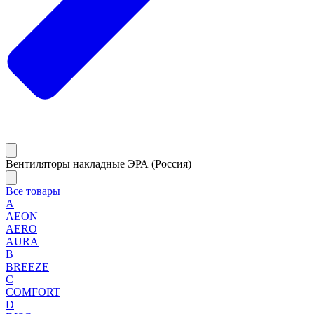
Вентиляторы накладные ЭРА (Россия)
Все товары
A
AEON
AERO
AURA
B
BREEZE
C
COMFORT
D