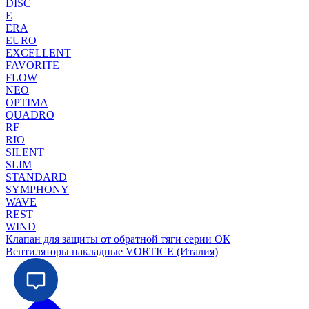
DISC
E
ERA
EURO
EXCELLENT
FAVORITE
FLOW
NEO
OPTIMA
QUADRO
RF
RIO
SILENT
SLIM
STANDARD
SYMPHONY
WAVE
REST
WIND
Клапан для защиты от обратной тяги серии ОК
Вентиляторы накладные VORTICE (Италия)