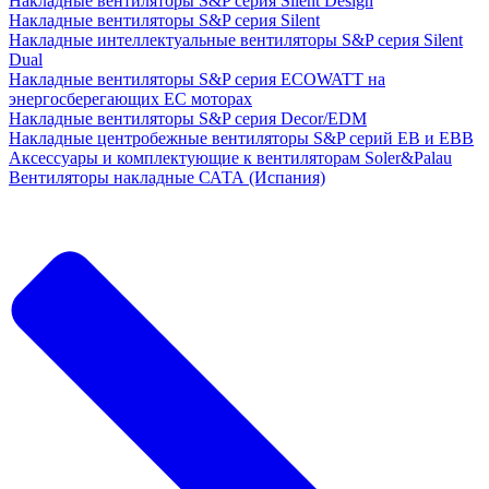
Накладные вентиляторы S&P серия Silent Design
Накладные вентиляторы S&P серия Silent
Накладные интеллектуальные вентиляторы S&P серия Silent
Dual
Накладные вентиляторы S&P серия ECOWATT на
энергосберегающих ЕС моторах
Накладные вентиляторы S&P серия Decor/EDM
Накладные центробежные вентиляторы S&P серий EB и EBB
Аксессуары и комплектующие к вентиляторам Soler&Palau
Вентиляторы накладные САТА (Испания)