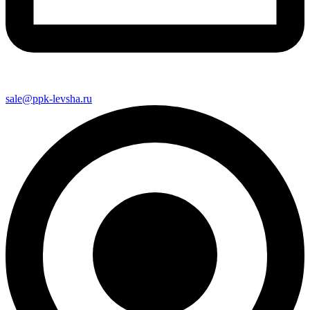
sale@ppk-levsha.ru