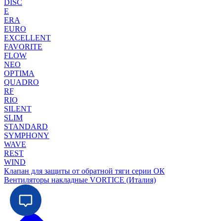
DISC
E
ERA
EURO
EXCELLENT
FAVORITE
FLOW
NEO
OPTIMA
QUADRO
RF
RIO
SILENT
SLIM
STANDARD
SYMPHONY
WAVE
REST
WIND
Клапан для защиты от обратной тяги серии ОК
Вентиляторы накладные VORTICE (Италия)