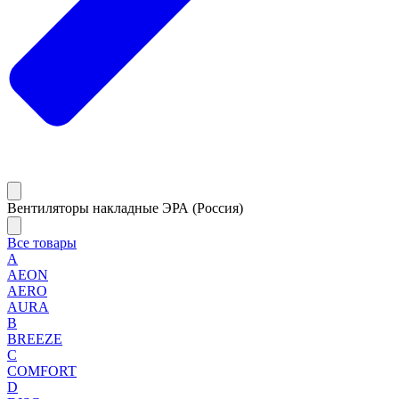
Вентиляторы накладные ЭРА (Россия)
Все товары
A
AEON
AERO
AURA
B
BREEZE
C
COMFORT
D