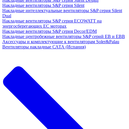
Накладные вентиляторы S&P серия Silent Design
Накладные вентиляторы S&P серия Silent
Накладные интеллектуальные вентиляторы S&P серия Silent
Dual
Накладные вентиляторы S&P серия ECOWATT на
энергосберегающих ЕС моторах
Накладные вентиляторы S&P серия Decor/EDM
Накладные центробежные вентиляторы S&P серий EB и EBB
Аксессуары и комплектующие к вентиляторам Soler&Palau
Вентиляторы накладные САТА (Испания)