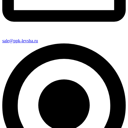
sale@ppk-levsha.ru