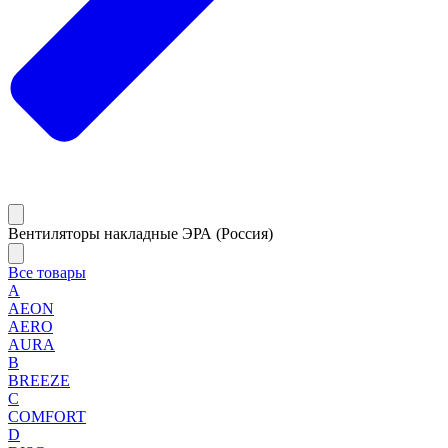
Вентиляторы накладные ЭРА (Россия)
Все товары
A
AEON
AERO
AURA
B
BREEZE
C
COMFORT
D