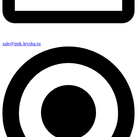
sale@ppk-levsha.ru