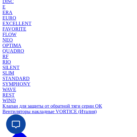
DISC
E
ERA
EURO
EXCELLENT
FAVORITE
FLOW
NEO
OPTIMA
QUADRO
RF
RIO
SILENT
SLIM
STANDARD
SYMPHONY
WAVE
REST
WIND
Клапан для защиты от обратной тяги серии ОК
Вентиляторы накладные VORTICE (Италия)