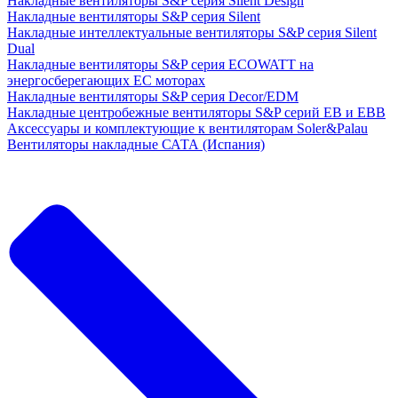
Накладные вентиляторы S&P серия Silent Design
Накладные вентиляторы S&P серия Silent
Накладные интеллектуальные вентиляторы S&P серия Silent
Dual
Накладные вентиляторы S&P серия ECOWATT на
энергосберегающих ЕС моторах
Накладные вентиляторы S&P серия Decor/EDM
Накладные центробежные вентиляторы S&P серий EB и EBB
Аксессуары и комплектующие к вентиляторам Soler&Palau
Вентиляторы накладные САТА (Испания)