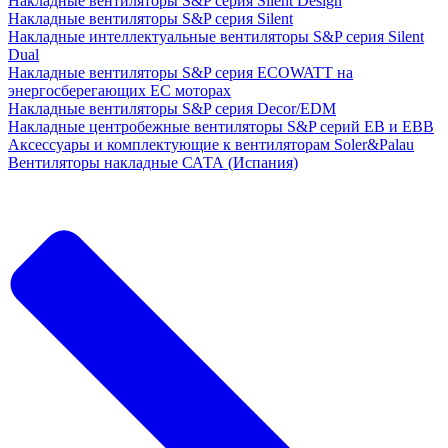
Накладные вентиляторы S&P серия Silent Design
Накладные вентиляторы S&P серия Silent
Накладные интеллектуальные вентиляторы S&P серия Silent
Dual
Накладные вентиляторы S&P серия ECOWATT на
энергосберегающих ЕС моторах
Накладные вентиляторы S&P серия Decor/EDM
Накладные центробежные вентиляторы S&P серий EB и EBB
Аксессуары и комплектующие к вентиляторам Soler&Palau
Вентиляторы накладные САТА (Испания)