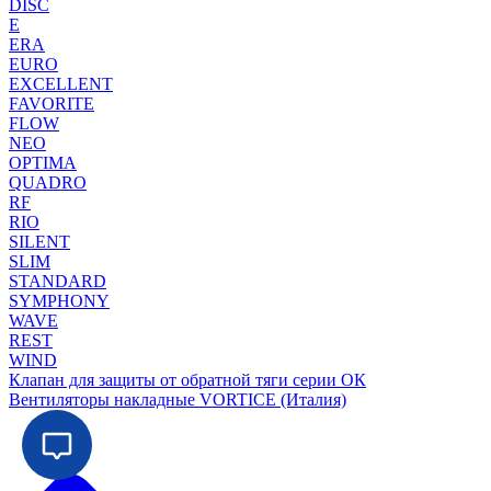
DISC
E
ERA
EURO
EXCELLENT
FAVORITE
FLOW
NEO
OPTIMA
QUADRO
RF
RIO
SILENT
SLIM
STANDARD
SYMPHONY
WAVE
REST
WIND
Клапан для защиты от обратной тяги серии ОК
Вентиляторы накладные VORTICE (Италия)