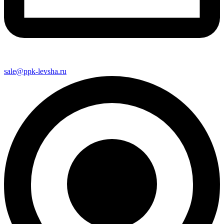
sale@ppk-levsha.ru