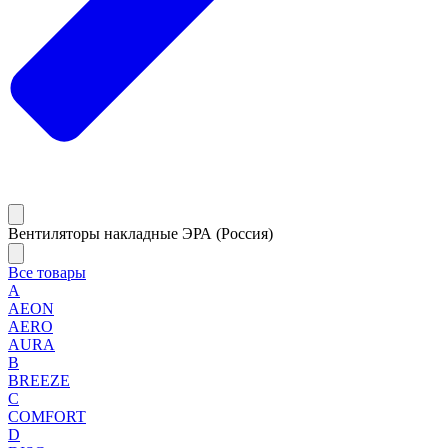
Вентиляторы накладные ЭРА (Россия)
Все товары
A
AEON
AERO
AURA
B
BREEZE
C
COMFORT
D