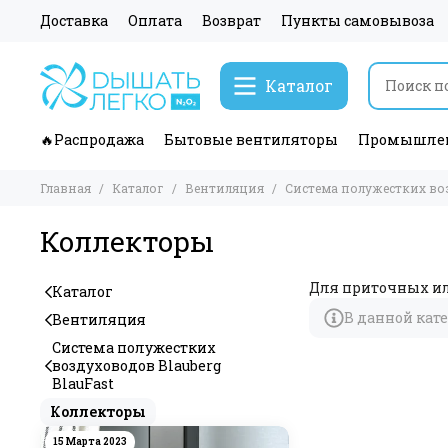
Доставка
Оплата
Возврат
Пункты самовывоза
Каталог
🔥Распродажа
Бытовые вентиляторы
Промышлен
Главная
Каталог
Вентиляция
Система полужестких воз
Коллекторы
Для приточных ил
Каталог
В данной кат
Вентиляция
Система полужестких
воздуховодов Blauberg
BlauFast
Коллекторы
15 Марта 2023