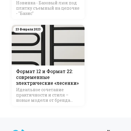
Новинка - Базовый люк под
плитку съемный на цепочке
- "Базис"
23 Февраля 2023
Формат 12 и Формат 22:
современные
электрические «лесенки»
Идеальное сочетание
практичности и стиля –
новые модели от бренда
Стилье