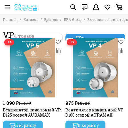
Главная
Каталог
Бренды
ERA Group
Бытовые вентилятор
VP
Фильтр товаров
−4%
−9%
1 090 ₽
975 ₽
1 140 ₽
1 070 ₽
Вентилятор канальный VP
Вентилятор канальный VP
D125 осевой AURAMAX
D100 осевой AURAMAX
В корзину
В корзину