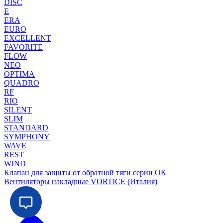
DISC
E
ERA
EURO
EXCELLENT
FAVORITE
FLOW
NEO
OPTIMA
QUADRO
RF
RIO
SILENT
SLIM
STANDARD
SYMPHONY
WAVE
REST
WIND
Клапан для защиты от обратной тяги серии ОК
Вентиляторы накладные VORTICE (Италия)