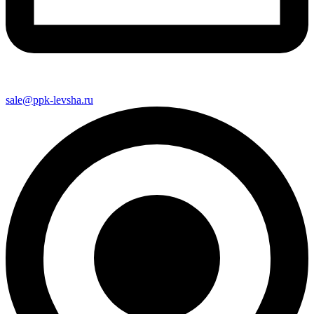
sale@ppk-levsha.ru