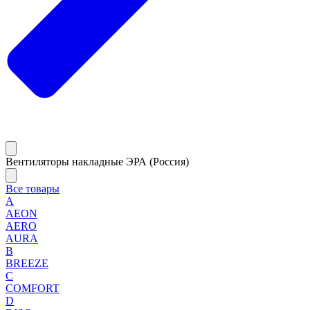
Вентиляторы накладные ЭРА (Россия)
Все товары
A
AEON
AERO
AURA
B
BREEZE
C
COMFORT
D