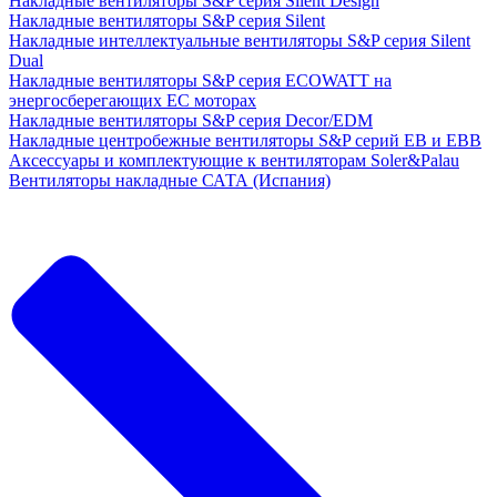
Накладные вентиляторы S&P серия Silent Design
Накладные вентиляторы S&P серия Silent
Накладные интеллектуальные вентиляторы S&P серия Silent
Dual
Накладные вентиляторы S&P серия ECOWATT на
энергосберегающих ЕС моторах
Накладные вентиляторы S&P серия Decor/EDM
Накладные центробежные вентиляторы S&P серий EB и EBB
Аксессуары и комплектующие к вентиляторам Soler&Palau
Вентиляторы накладные САТА (Испания)