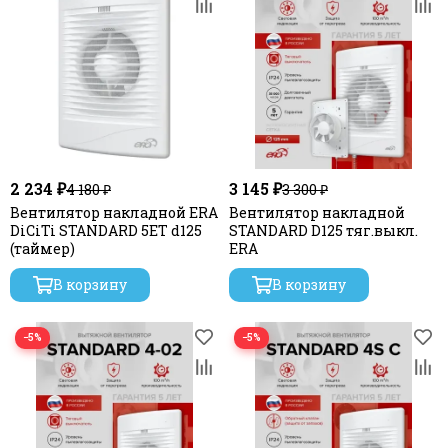
2 234 ₽
3 145 ₽
4 180 ₽
3 300 ₽
Вентилятор накладной ERA
Вентилятор накладной
DiCiTi STANDARD 5ET d125
STANDARD D125 тяг.выкл.
(таймер)
ERA
В корзину
В корзину
−5%
−5%