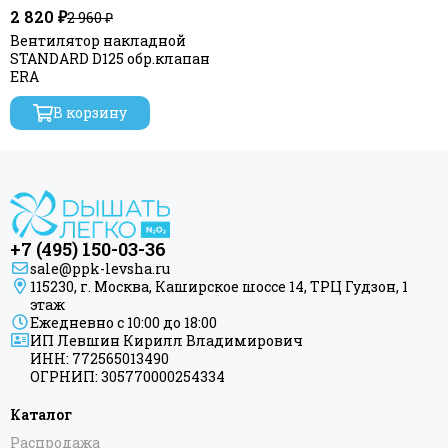
2 820 ₽
2 960 ₽
Вентилятор накладной
STANDARD D125 обр.клапан
ERA
В корзину
+7 (495) 150-03-36
sale@ppk-levsha.ru
115230, г. Москва, Каширское шоссе 14, ТРЦ Гудзон, 1
этаж
Ежедневно с 10:00 до 18:00
ИП Левшин Кирилл Владимирович
ИНН: 772565013490
ОГРНИП: 305770000254334
Каталог
Распродажа