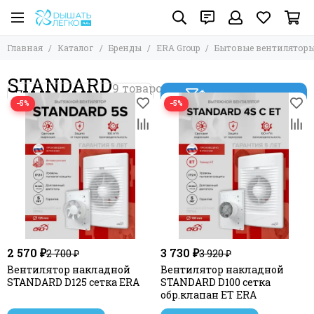
Главная
Каталог
Бренды
ERA Group
Бытовые вентилятор
STANDARD
Фильтр товаров
−5%
−5%
2 570 ₽
3 730 ₽
2 700 ₽
3 920 ₽
Вентилятор накладной
Вентилятор накладной
STANDARD D125 сетка ERA
STANDARD D100 сетка
обр.клапан ET ERA