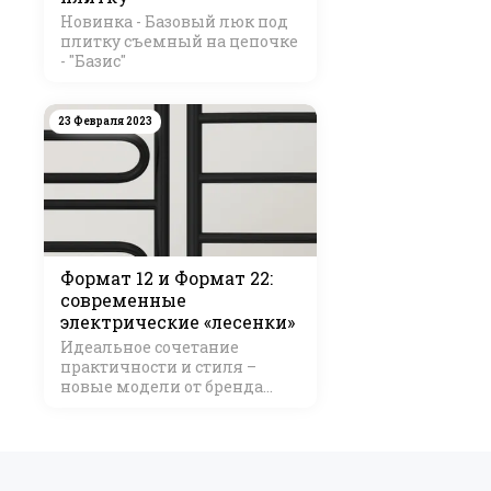
Новинка - Базовый люк под
плитку съемный на цепочке
- "Базис"
23 Февраля 2023
Формат 12 и Формат 22:
современные
электрические «лесенки»
Идеальное сочетание
практичности и стиля –
новые модели от бренда
Стилье