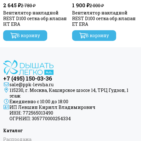
2 645 ₽
1 900 ₽
2 780 ₽
2 000 ₽
Вентилятор накладной
Вентилятор накладной
REST D100 сетка обр.клапан
REST D100 сетка обр.клапан
HT ERA
ET ERA
В корзину
В корзину
+7 (495) 150-03-36
sale@ppk-levsha.ru
115230, г. Москва, Каширское шоссе 14, ТРЦ Гудзон, 1
этаж
Ежедневно с 10:00 до 18:00
ИП Левшин Кирилл Владимирович
ИНН: 772565013490
ОГРНИП: 305770000254334
Каталог
Распродажа