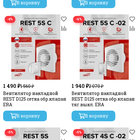
В корзину
В корзину
−4%
−6%
1 490 ₽
1 940 ₽
1 560 ₽
2 070 ₽
Вентилятор накладной
Вентилятор накладной
REST D125 сетка обр.клапан
REST D125 сетка обр.клапан
ERA
тяг.выкл. ERA
В корзину
В корзину
−5%
−5%