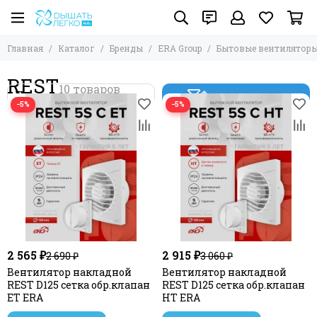
Главная
Каталог
Бренды
ERA Group
Бытовые вентилятор
REST
Фильтр товаров
−5%
−5%
2 565 ₽
2 915 ₽
2 690 ₽
3 060 ₽
Вентилятор накладной
Вентилятор накладной
REST D125 сетка обр.клапан
REST D125 сетка обр.клапан
ET ERA
HT ERA