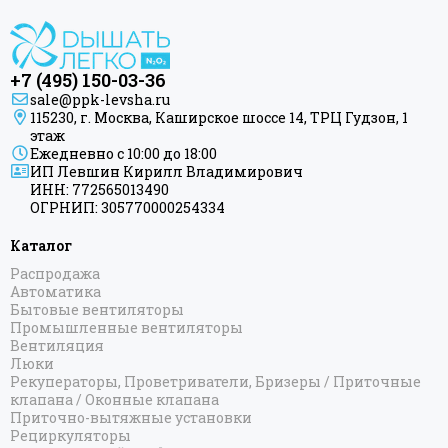
+7 (495) 150-03-36
sale@ppk-levsha.ru
115230, г. Москва, Каширское шоссе 14, ТРЦ Гудзон, 1
этаж
Ежедневно с 10:00 до 18:00
ИП Левшин Кирилл Владимирович
ИНН: 772565013490
ОГРНИП: 305770000254334
Каталог
Распродажа
Автоматика
Бытовые вентиляторы
Промышленные вентиляторы
Вентиляция
Люки
Рекуператоры, Проветриватели, Бризеры / Приточные
клапана / Оконные клапана
Приточно-вытяжные установки
Рециркуляторы