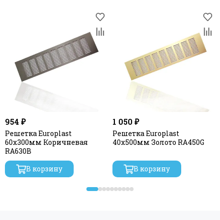
954 ₽
1 050 ₽
Решетка Europlast
Решетка Europlast
60х300мм Коричневая
40х500мм Золото RA450G
RA630B
В корзину
В корзину