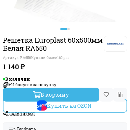
Декоративные решетки Blauberg (Германия)
Решетка Europlast 60х500мм
Белая RA650
Артикул:
RA650
Купили более 160 раз
1 140 ₽
В наличии
+11 бонусов за покупку
В корзину
Купить на OZON
Поделиться
Выбрать