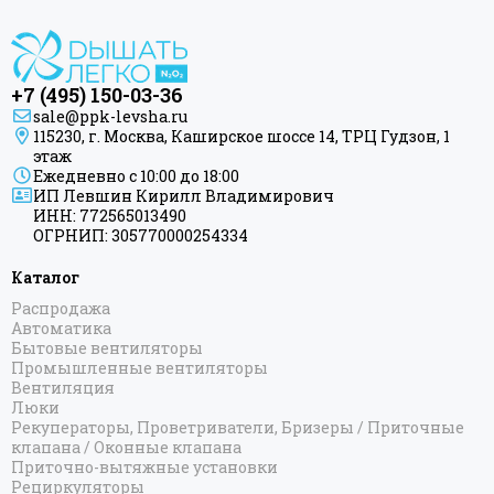
+7 (495) 150-03-36
sale@ppk-levsha.ru
115230, г. Москва, Каширское шоссе 14, ТРЦ Гудзон, 1
этаж
Ежедневно с 10:00 до 18:00
ИП Левшин Кирилл Владимирович
ИНН: 772565013490
ОГРНИП: 305770000254334
Каталог
Распродажа
Автоматика
Бытовые вентиляторы
Промышленные вентиляторы
Вентиляция
Люки
Рекуператоры, Проветриватели, Бризеры / Приточные
клапана / Оконные клапана
Приточно-вытяжные установки
Рециркуляторы