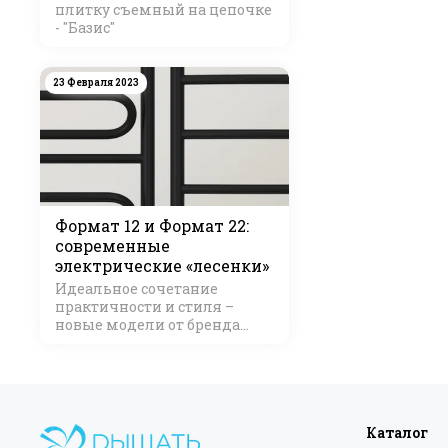
плитку съемный на цепочке
- "Базис"
23 Февраля 2023
Формат 12 и Формат 22:
современные
электрические «лесенки»
Идеальное сочетание
практичности и стиля –
новые модели от бренда
Стилье
Каталог