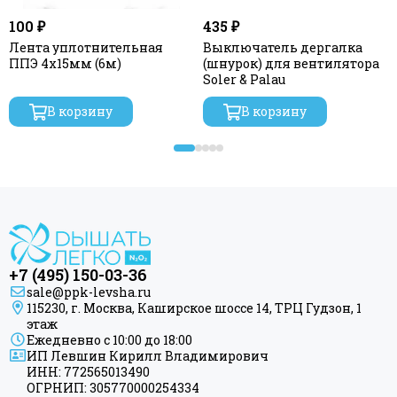
100 ₽
435 ₽
Лента уплотнительная
Выключатель дергалка
ППЭ 4х15мм (6м)
(шнурок) для вентилятора
Soler & Palau
В корзину
В корзину
+7 (495) 150-03-36
sale@ppk-levsha.ru
115230, г. Москва, Каширское шоссе 14, ТРЦ Гудзон, 1
этаж
Ежедневно с 10:00 до 18:00
ИП Левшин Кирилл Владимирович
ИНН: 772565013490
ОГРНИП: 305770000254334