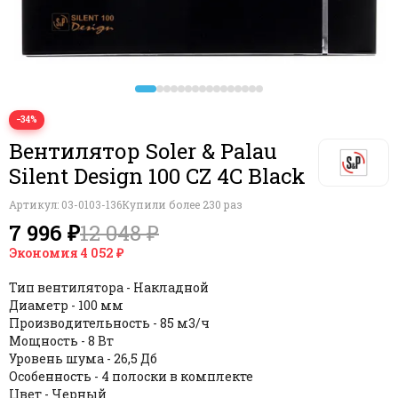
Вентиляторы накладные ЭРА (Россия)
Клапан для защиты от обратной тяги серии ОК
Вентиляторы накладные VORTICE (Италия)
Вентиляторы накладные Europlast (Латвия)
Вентиляторы накладные Vanvent (Россия)
Вентиляторы накладные Dospel (Польша)
−34%
Вентиляторы накладные SystemAir (Швеция)
Вентилятор Soler & Palau
Вентиляторы накладные ELICENT (Италия)
Silent Design 100 CZ 4C Black
Вентиляторы накладные VENTS (Украина)
Вентиляторы накладные Electrolux
Артикул:
03-0103-136
Купили более 230 раз
Вентиляторы накладные Elplast (Польша)
7 996 ₽
12 048 ₽
Вентиляторы накладные Seicoi (Китай)
Экономия
4 052 ₽
Тип вентилятора - Накладной
Диаметр - 100 мм
Производительность - 85 м3/ч
Мощность - 8 Вт
Уровень шума - 26,5 Дб
Особенность - 4 полоски в комплекте
Цвет - Черный