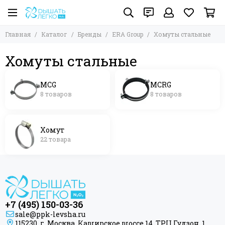
Главная
Каталог
Бренды
ERA Group
Хомуты стальные
Хомуты стальные
MCG
MCRG
8 товаров
8 товаров
Хомут
22 товара
+7 (495) 150-03-36
sale@ppk-levsha.ru
115230, г. Москва, Каширское шоссе 14, ТРЦ Гудзон, 1