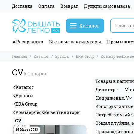
Доставка
Оплата
Возврат
Пункты самовывоза
Каталог
🔥Распродажа
Бытовые вентиляторы
Промышлен
Главная
Каталог
Бренды
ERA Group
Коммерческие в
CV
Товары в налич
Каталог
Диаметр
Мат
Бренды
Напряжение, V
ERA Group
Конструктивные 
Коммерческие вентиляторы
Потребляемый то
CV
Общая глубина, 
15 Марта 2023
Производительно