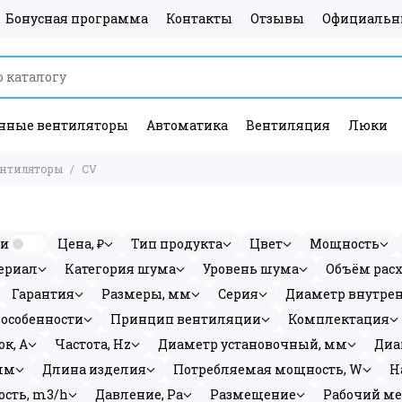
Бонусная программа
Контакты
Отзывы
Официальн
ные вентиляторы
Автоматика
Вентиляция
Люки
ентиляторы
CV
ии
Цена, ₽
Тип продукта
Цвет
Мощность
ериал
Категория шума
Уровень шума
Объём расх
Гарантия
Размеры, мм
Серия
Диаметр внутре
особенности
Принцип вентиляции
Комплектация
к, A
Частота, Hz
Диаметр установочный, мм
Диа
мм
Длина изделия
Потребляемая мощность, W
Н
сть, m3/h
Давление, Pa
Размещение
Рабочий м