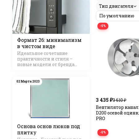
Тип двигателя
−5%
Формат 26: минимализм
в чистом виде
Идеальное сочетание
практичности и стиля –
новые модели от бренда
Стилье
02 Марта 2023
3 435 ₽
3 610 ₽
Вентилятор кана
D200 осевой оцинк
PRO
Основа основ люков под
плитку
−5%