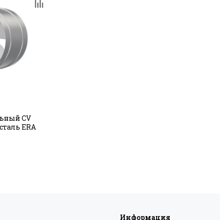
льный CV
.сталь ERA
Информация