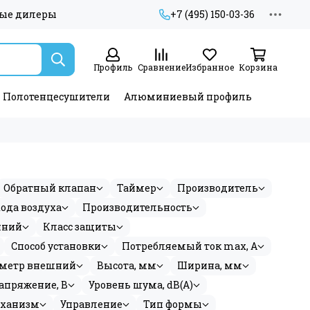
ые дилеры
+7 (495) 150-03-36
Профиль
Сравнение
Избранное
Корзина
Полотенцесушители
Алюминиевый профиль
Обратный клапан
Таймер
Производитель
ода воздуха
Производительность
нний
Класс защиты
Способ установки
Потребляемый ток max, A
метр внешний
Высота, мм
Ширина, мм
апряжение, В
Уровень шума, dB(A)
еханизм
Управление
Тип формы