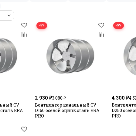
−5%
−5%
2 930 ₽
4 300 ₽
3 080 ₽
4 5
льный CV
Вентилятор канальный CV
Вентилято
.сталь ERA
D160 осевой оцинк.сталь ERA
D250 осево
PRO
PRO