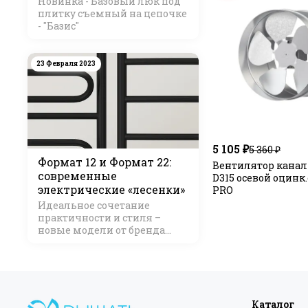
Новинка - Базовый люк под
плитку съемный на цепочке
- "Базис"
23 Февраля 2023
5 105 ₽
5 360 ₽
Формат 12 и Формат 22:
Вентилятор кана
современные
D315 осевой оцинк
электрические «лесенки»
PRO
Идеальное сочетание
практичности и стиля –
новые модели от бренда
Стилье
Каталог