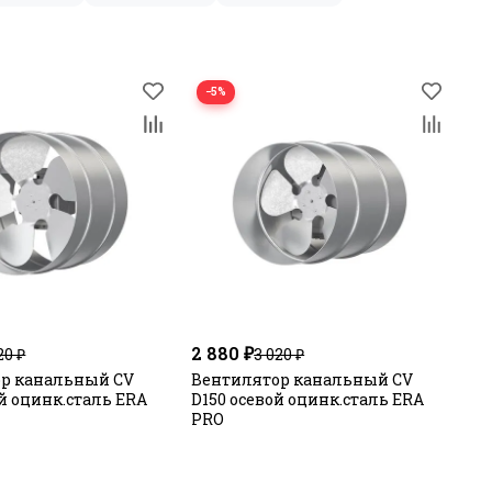
−5%
2 880 ₽
20 ₽
3 020 ₽
р канальный CV
Вентилятор канальный CV
й оцинк.сталь ERA
D150 осевой оцинк.сталь ERA
PRO