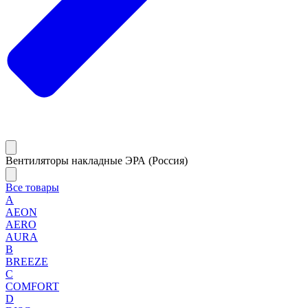
Вентиляторы накладные ЭРА (Россия)
Все товары
A
AEON
AERO
AURA
B
BREEZE
C
COMFORT
D