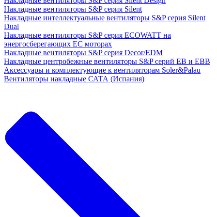
Накладные вентиляторы S&P серия Silent Design
Накладные вентиляторы S&P серия Silent
Накладные интеллектуальные вентиляторы S&P серия Silent
Dual
Накладные вентиляторы S&P серия ECOWATT на
энергосберегающих ЕС моторах
Накладные вентиляторы S&P серия Decor/EDM
Накладные центробежные вентиляторы S&P серий EB и EBB
Аксессуары и комплектующие к вентиляторам Soler&Palau
Вентиляторы накладные САТА (Испания)