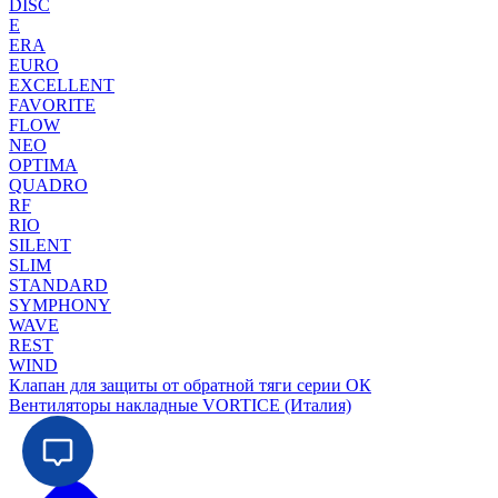
DISC
E
ERA
EURO
EXCELLENT
FAVORITE
FLOW
NEO
OPTIMA
QUADRO
RF
RIO
SILENT
SLIM
STANDARD
SYMPHONY
WAVE
REST
WIND
Клапан для защиты от обратной тяги серии ОК
Вентиляторы накладные VORTICE (Италия)