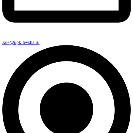
sale@ppk-levsha.ru