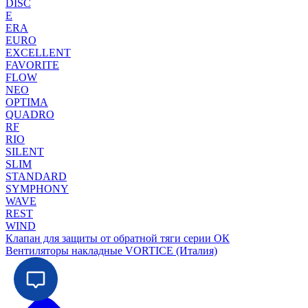
DISC
E
ERA
EURO
EXCELLENT
FAVORITE
FLOW
NEO
OPTIMA
QUADRO
RF
RIO
SILENT
SLIM
STANDARD
SYMPHONY
WAVE
REST
WIND
Клапан для защиты от обратной тяги серии ОК
Вентиляторы накладные VORTICE (Италия)