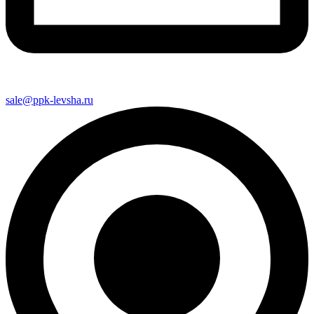
sale@ppk-levsha.ru