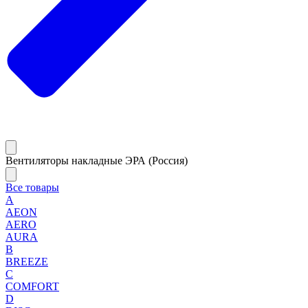
Вентиляторы накладные ЭРА (Россия)
Все товары
A
AEON
AERO
AURA
B
BREEZE
C
COMFORT
D