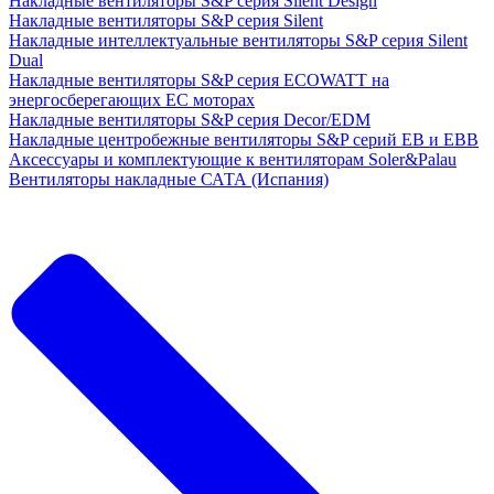
Накладные вентиляторы S&P серия Silent Design
Накладные вентиляторы S&P серия Silent
Накладные интеллектуальные вентиляторы S&P серия Silent
Dual
Накладные вентиляторы S&P серия ECOWATT на
энергосберегающих ЕС моторах
Накладные вентиляторы S&P серия Decor/EDM
Накладные центробежные вентиляторы S&P серий EB и EBB
Аксессуары и комплектующие к вентиляторам Soler&Palau
Вентиляторы накладные САТА (Испания)