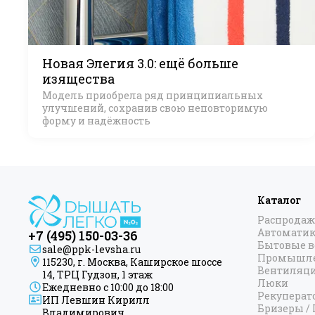
Новая Элегия 3.0: ещё больше
изящества
Модель приобрела ряд принципиальных
улучшений, сохранив свою неповторимую
форму и надёжность
Каталог
Распродаж
Автоматик
+7 (495) 150-03-36
Бытовые 
sale@ppk-levsha.ru
Промышле
115230, г. Москва, Каширское шоссе
Вентиляц
14, ТРЦ Гудзон, 1 этаж
Люки
Ежедневно с 10:00 до 18:00
Рекуперат
ИП Левшин Кирилл
Бризеры /
Владимирович