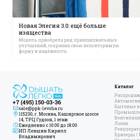
Новая Элегия 3.0: ещё больше
изящества
Модель приобрела ряд принципиальных
улучшений, сохранив свою неповторимую
форму и надёжность
Каталог
Распродаж
Автоматик
+7 (495) 150-03-36
Бытовые 
sale@ppk-levsha.ru
Промышле
115230, г. Москва, Каширское шоссе
Вентиляц
14, ТРЦ Гудзон, 1 этаж
Люки
Ежедневно с 10:00 до 18:00
Рекуперат
ИП Левшин Кирилл
Бризеры /
Владимирович