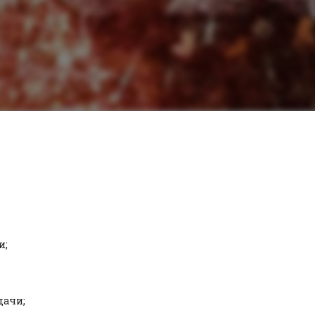
и;
дачи;