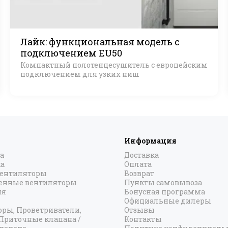
Лайк: функциональная модель с
подключением EU50
Компактный полотенцесушитель с европейским
подключением для узких ниш
Информация
а
Доставка
а
Оплата
вентиляторы
Возврат
нные вентиляторы
Пункты самовывоза
ия
Бонусная программа
Официальные дилеры
оры, Проветриватели,
Отзывы
 Приточные клапана /
Контакты