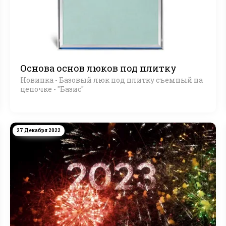
Основа основ люков под плитку
Новинка - Базовый люк под плитку съемный на
цепочке - "Базис"
27 Декабря 2022