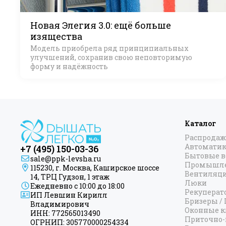
Новая Элегия 3.0: ещё больше
изящества
Модель приобрела ряд принципиальных
улучшений, сохранив свою неповторимую
форму и надёжность
Каталог
Распродаж
Автоматик
+7 (495) 150-03-36
Бытовые 
sale@ppk-levsha.ru
Промышле
115230, г. Москва, Каширское шоссе
Вентиляц
14, ТРЦ Гудзон, 1 этаж
Люки
Ежедневно с 10:00 до 18:00
Рекуперат
ИП Левшин Кирилл
Бризеры /
Владимирович
Оконные к
ИНН: 772565013490
Приточно-
ОГРНИП: 305770000254334