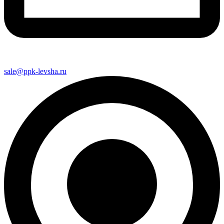
sale@ppk-levsha.ru