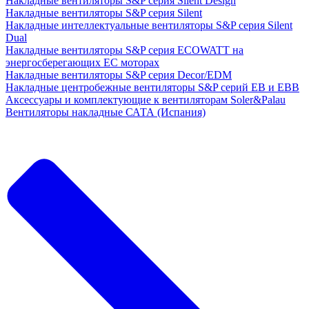
Накладные вентиляторы S&P серия Silent Design
Накладные вентиляторы S&P серия Silent
Накладные интеллектуальные вентиляторы S&P серия Silent
Dual
Накладные вентиляторы S&P серия ECOWATT на
энергосберегающих ЕС моторах
Накладные вентиляторы S&P серия Decor/EDM
Накладные центробежные вентиляторы S&P серий EB и EBB
Аксессуары и комплектующие к вентиляторам Soler&Palau
Вентиляторы накладные САТА (Испания)