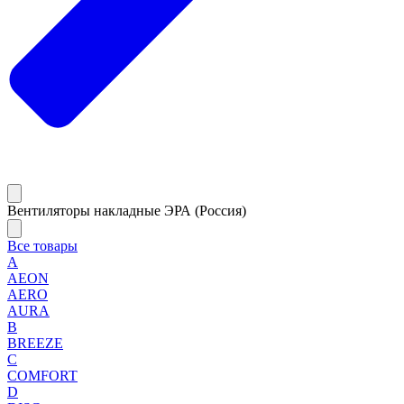
Вентиляторы накладные ЭРА (Россия)
Все товары
A
AEON
AERO
AURA
B
BREEZE
C
COMFORT
D