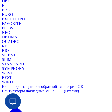
DISC
E
ERA
EURO
EXCELLENT
FAVORITE
FLOW
NEO
OPTIMA
QUADRO
RF
RIO
SILENT
SLIM
STANDARD
SYMPHONY
WAVE
REST
WIND
Клапан для защиты от обратной тяги серии ОК
Вентиляторы накладные VORTICE (Италия)