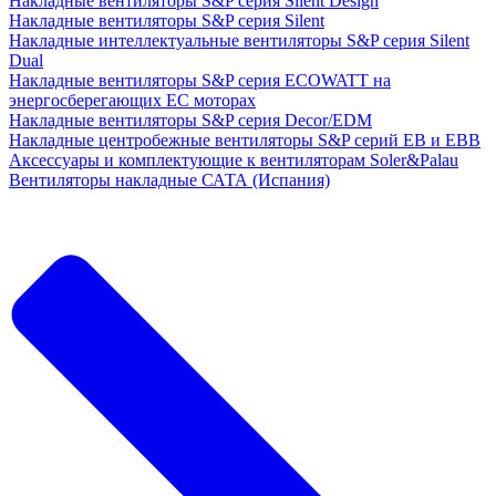
Накладные вентиляторы S&P серия Silent Design
Накладные вентиляторы S&P серия Silent
Накладные интеллектуальные вентиляторы S&P серия Silent
Dual
Накладные вентиляторы S&P серия ECOWATT на
энергосберегающих ЕС моторах
Накладные вентиляторы S&P серия Decor/EDM
Накладные центробежные вентиляторы S&P серий EB и EBB
Аксессуары и комплектующие к вентиляторам Soler&Palau
Вентиляторы накладные САТА (Испания)