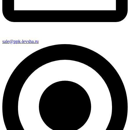
sale@ppk-levsha.ru