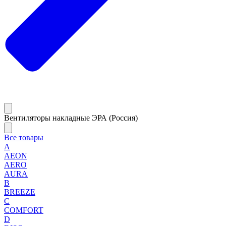
Вентиляторы накладные ЭРА (Россия)
Все товары
A
AEON
AERO
AURA
B
BREEZE
C
COMFORT
D