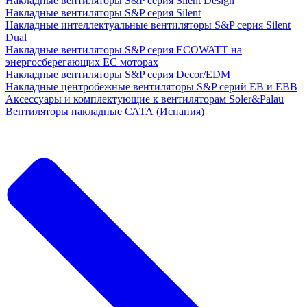
Накладные вентиляторы S&P серия Silent Design
Накладные вентиляторы S&P серия Silent
Накладные интеллектуальные вентиляторы S&P серия Silent
Dual
Накладные вентиляторы S&P серия ECOWATT на
энергосберегающих ЕС моторах
Накладные вентиляторы S&P серия Decor/EDM
Накладные центробежные вентиляторы S&P серий EB и EBB
Аксессуары и комплектующие к вентиляторам Soler&Palau
Вентиляторы накладные САТА (Испания)