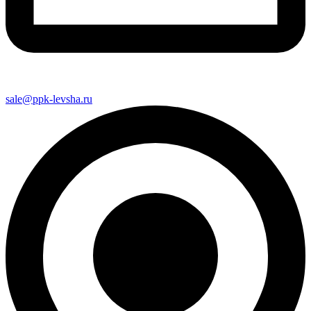
sale@ppk-levsha.ru