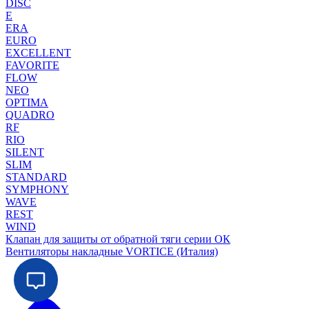
DISC
E
ERA
EURO
EXCELLENT
FAVORITE
FLOW
NEO
OPTIMA
QUADRO
RF
RIO
SILENT
SLIM
STANDARD
SYMPHONY
WAVE
REST
WIND
Клапан для защиты от обратной тяги серии ОК
Вентиляторы накладные VORTICE (Италия)