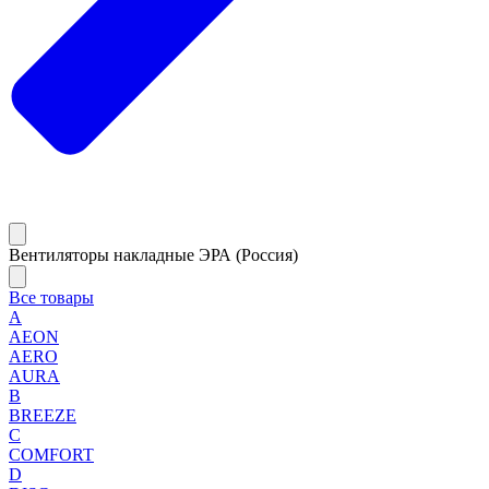
Вентиляторы накладные ЭРА (Россия)
Все товары
A
AEON
AERO
AURA
B
BREEZE
C
COMFORT
D