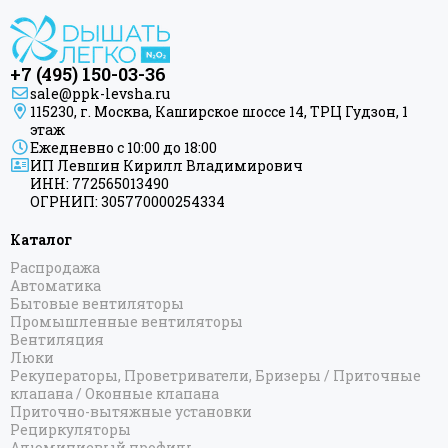
+7 (495) 150-03-36
sale@ppk-levsha.ru
115230, г. Москва, Каширское шоссе 14, ТРЦ Гудзон, 1
этаж
Ежедневно с 10:00 до 18:00
ИП Левшин Кирилл Владимирович
ИНН: 772565013490
ОГРНИП: 305770000254334
Каталог
Распродажа
Автоматика
Бытовые вентиляторы
Промышленные вентиляторы
Вентиляция
Люки
Рекуператоры, Проветриватели, Бризеры / Приточные
клапана / Оконные клапана
Приточно-вытяжные установки
Рециркуляторы
Алюминиевый профиль