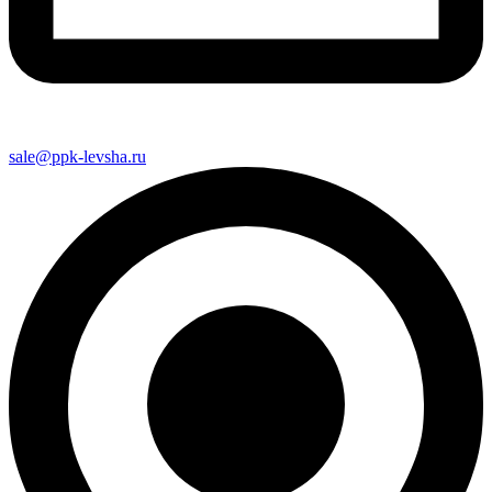
sale@ppk-levsha.ru