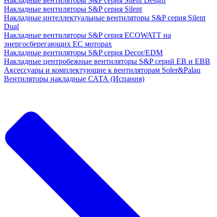
Накладные вентиляторы S&P серия Silent Design
Накладные вентиляторы S&P серия Silent
Накладные интеллектуальные вентиляторы S&P серия Silent
Dual
Накладные вентиляторы S&P серия ECOWATT на
энергосберегающих ЕС моторах
Накладные вентиляторы S&P серия Decor/EDM
Накладные центробежные вентиляторы S&P серий EB и EBB
Аксессуары и комплектующие к вентиляторам Soler&Palau
Вентиляторы накладные САТА (Испания)