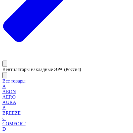
Вентиляторы накладные ЭРА (Россия)
Все товары
A
AEON
AERO
AURA
B
BREEZE
C
COMFORT
D