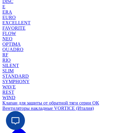
DISC
E
ERA
EURO
EXCELLENT
FAVORITE
FLOW
NEO
OPTIMA
QUADRO
RF
RIO
SILENT
SLIM
STANDARD
SYMPHONY
WAVE
REST
WIND
Клапан для защиты от обратной тяги серии ОК
Вентиляторы накладные VORTICE (Италия)