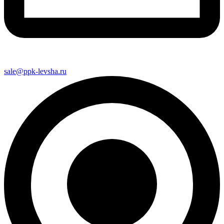
sale@ppk-levsha.ru