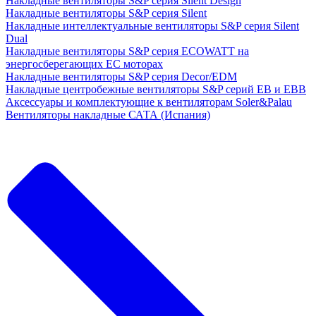
Накладные вентиляторы S&P серия Silent Design
Накладные вентиляторы S&P серия Silent
Накладные интеллектуальные вентиляторы S&P серия Silent
Dual
Накладные вентиляторы S&P серия ECOWATT на
энергосберегающих ЕС моторах
Накладные вентиляторы S&P серия Decor/EDM
Накладные центробежные вентиляторы S&P серий EB и EBB
Аксессуары и комплектующие к вентиляторам Soler&Palau
Вентиляторы накладные САТА (Испания)