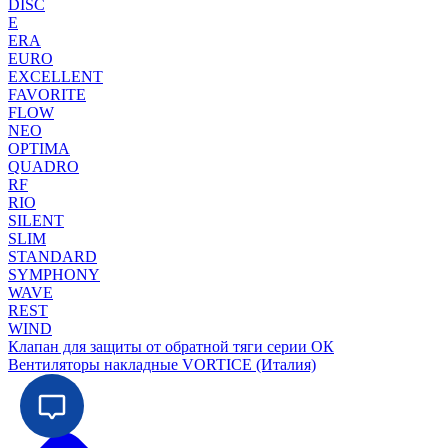
DISC
E
ERA
EURO
EXCELLENT
FAVORITE
FLOW
NEO
OPTIMA
QUADRO
RF
RIO
SILENT
SLIM
STANDARD
SYMPHONY
WAVE
REST
WIND
Клапан для защиты от обратной тяги серии ОК
Вентиляторы накладные VORTICE (Италия)