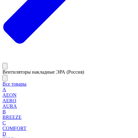
Вентиляторы накладные ЭРА (Россия)
Все товары
A
AEON
AERO
AURA
B
BREEZE
C
COMFORT
D