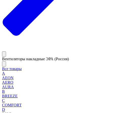
Вентиляторы накладные ЭРА (Россия)
Все товары
A
AEON
AERO
AURA
B
BREEZE
C
COMFORT
D