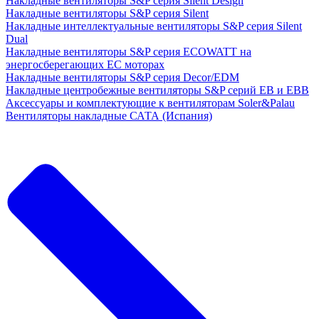
Накладные вентиляторы S&P серия Silent Design
Накладные вентиляторы S&P серия Silent
Накладные интеллектуальные вентиляторы S&P серия Silent
Dual
Накладные вентиляторы S&P серия ECOWATT на
энергосберегающих ЕС моторах
Накладные вентиляторы S&P серия Decor/EDM
Накладные центробежные вентиляторы S&P серий EB и EBB
Аксессуары и комплектующие к вентиляторам Soler&Palau
Вентиляторы накладные САТА (Испания)