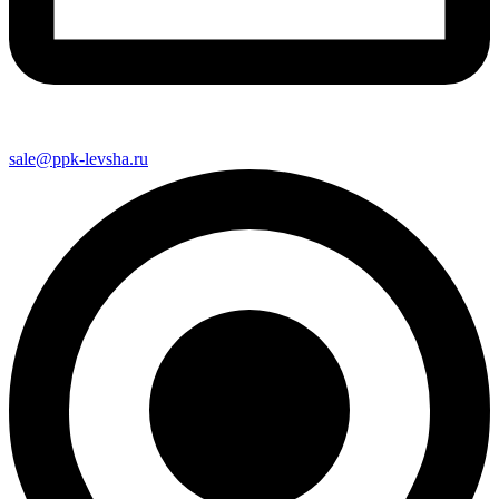
sale@ppk-levsha.ru