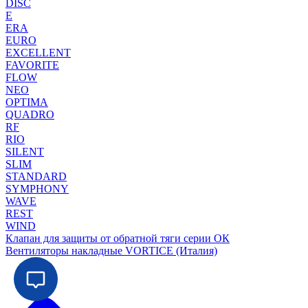
DISC
E
ERA
EURO
EXCELLENT
FAVORITE
FLOW
NEO
OPTIMA
QUADRO
RF
RIO
SILENT
SLIM
STANDARD
SYMPHONY
WAVE
REST
WIND
Клапан для защиты от обратной тяги серии ОК
Вентиляторы накладные VORTICE (Италия)