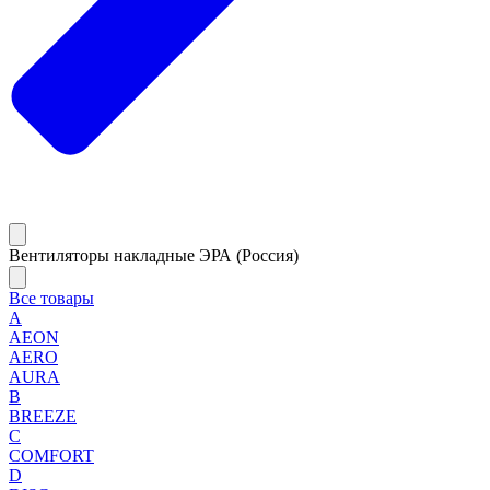
Вентиляторы накладные ЭРА (Россия)
Все товары
A
AEON
AERO
AURA
B
BREEZE
C
COMFORT
D