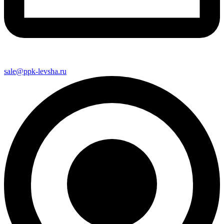
sale@ppk-levsha.ru