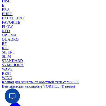
DISC
E
ERA
EURO
EXCELLENT
FAVORITE
FLOW
NEO
OPTIMA
QUADRO
RF
RIO
SILENT
SLIM
STANDARD
SYMPHONY
WAVE
REST
WIND
Клапан для защиты от обратной тяги серии ОК
Вентиляторы накладные VORTICE (Италия)