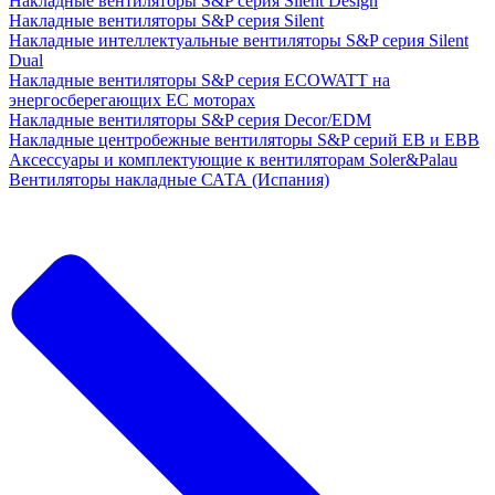
Накладные вентиляторы S&P серия Silent Design
Накладные вентиляторы S&P серия Silent
Накладные интеллектуальные вентиляторы S&P серия Silent
Dual
Накладные вентиляторы S&P серия ECOWATT на
энергосберегающих ЕС моторах
Накладные вентиляторы S&P серия Decor/EDM
Накладные центробежные вентиляторы S&P серий EB и EBB
Аксессуары и комплектующие к вентиляторам Soler&Palau
Вентиляторы накладные САТА (Испания)