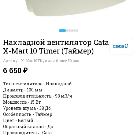
Вентиляторы накладные ЭРА (Россия)
Клапан для защиты от обратной тяги серии ОК
Вентиляторы накладные VORTICE (Италия)
Вентиляторы накладные Europlast (Латвия)
Вентиляторы накладные Vanvent (Россия)
Вентиляторы накладные Dospel (Польша)
Накладной вентилятор Cata
Вентиляторы накладные SystemAir (Швеция)
X-Mart 10 Timer (Таймер)
Вентиляторы накладные ELICENT (Италия)
Вентиляторы накладные VENTS (Украина)
Артикул:
X-Mart10T
Купили более 50 раз
Вентиляторы накладные Electrolux
6 650 ₽
Вентиляторы накладные Elplast (Польша)
Вентиляторы накладные Seicoi (Китай)
Тип вентилятора - Накладной
Диаметр - 100 мм
Производительность - 98 м3/ч
Мощность - 15 Вт
Уровень шума - 38 Дб
Особенность - Таймер
Цвет - Белый
Обратный клапан - Да
Производитель - Cata