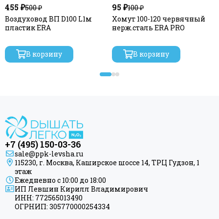
455 ₽
95 ₽
500 ₽
100 ₽
Воздуховод ВП D100 L1м
Хомут 100-120 червячный
пластик ERA
нерж.сталь ERA PRO
В корзину
В корзину
+7 (495) 150-03-36
sale@ppk-levsha.ru
115230, г. Москва, Каширское шоссе 14, ТРЦ Гудзон, 1
этаж
Ежедневно с 10:00 до 18:00
ИП Левшин Кирилл Владимирович
ИНН: 772565013490
ОГРНИП: 305770000254334