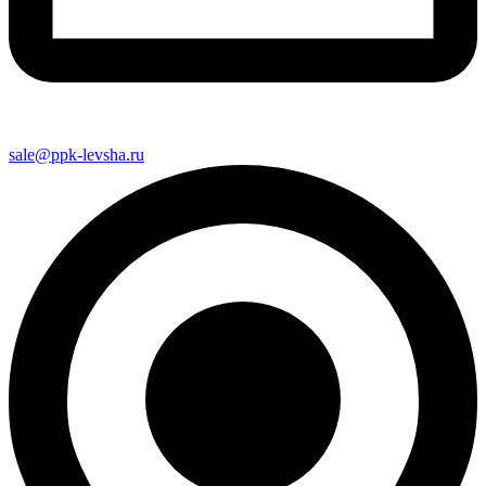
sale@ppk-levsha.ru