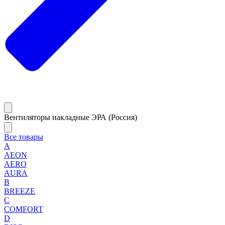
Вентиляторы накладные ЭРА (Россия)
Все товары
A
AEON
AERO
AURA
B
BREEZE
C
COMFORT
D