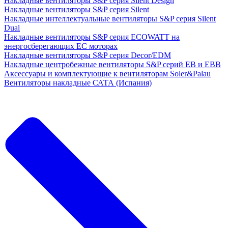
Накладные вентиляторы S&P серия Silent Design
Накладные вентиляторы S&P серия Silent
Накладные интеллектуальные вентиляторы S&P серия Silent
Dual
Накладные вентиляторы S&P серия ECOWATT на
энергосберегающих ЕС моторах
Накладные вентиляторы S&P серия Decor/EDM
Накладные центробежные вентиляторы S&P серий EB и EBB
Аксессуары и комплектующие к вентиляторам Soler&Palau
Вентиляторы накладные САТА (Испания)