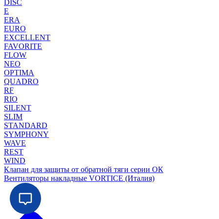
DISC
E
ERA
EURO
EXCELLENT
FAVORITE
FLOW
NEO
OPTIMA
QUADRO
RF
RIO
SILENT
SLIM
STANDARD
SYMPHONY
WAVE
REST
WIND
Клапан для защиты от обратной тяги серии ОК
Вентиляторы накладные VORTICE (Италия)