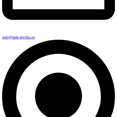
sale@ppk-levsha.ru