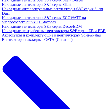
Накладные вентиляторы S&P серия Silent Design
Накладные вентиляторы S&P серия Silent
Накладные интеллектуальные вентиляторы S&P серия Silent
Dual
Накладные вентиляторы S&P серия ECOWATT на
энергосберегающих ЕС моторах
Накладные вентиляторы S&P серия Decor/EDM
Накладные центробежные вентиляторы S&P серий EB и EBB
Аксессуары и комплектующие к вентиляторам Soler&Palau
Вентиляторы накладные САТА (Испания)