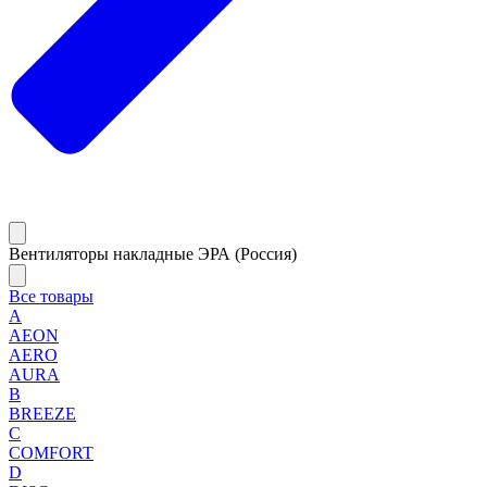
Вентиляторы накладные ЭРА (Россия)
Все товары
A
AEON
AERO
AURA
B
BREEZE
C
COMFORT
D