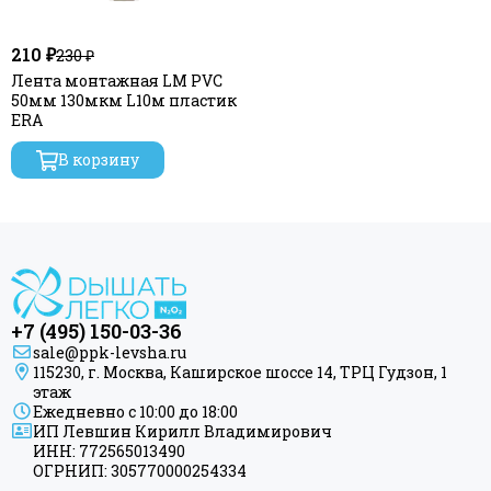
210 ₽
230 ₽
Лента монтажная LM PVC
50мм 130мкм L10м пластик
ERA
В корзину
+7 (495) 150-03-36
sale@ppk-levsha.ru
115230, г. Москва, Каширское шоссе 14, ТРЦ Гудзон, 1
этаж
Ежедневно с 10:00 до 18:00
ИП Левшин Кирилл Владимирович
ИНН: 772565013490
ОГРНИП: 305770000254334