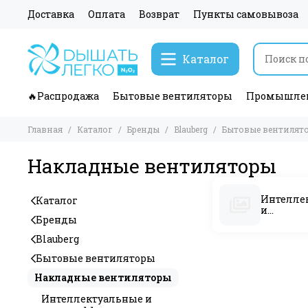
Доставка
Оплата
Возврат
Пункты самовывоза
Каталог
🔥Распродажа
Бытовые вентиляторы
Промышлен
Главная
Каталог
Бренды
Blauberg
Бытовые вентилят
Накладные вентиляторы
Интелле
Каталог
и
Бренды
энергоэ
е
Blauberg
Бытовые вентиляторы
Накладные вентиляторы
Интеллектуальные и