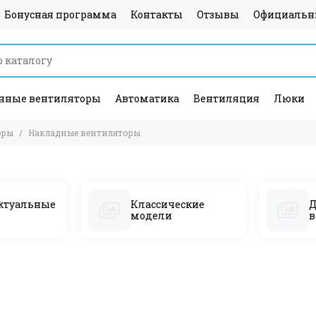
Бонусная программа
Контакты
Отзывы
Официальн
ные вентиляторы
Автоматика
Вентиляция
Люки
оры
Накладные вентиляторы
ктуальные
Классические
Д
модели
в
ффективны