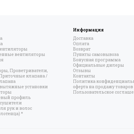
Информация
а
Доставка
а
Оплата
вентиляторы
Возврат
нные вентиляторы
Пункты самовывоза
ия
Бонусная программа
Официальные дилеры
оры, Проветриватели,
Отзывы
 Приточные клапана /
Контакты
лапана
Политика конфиденциальн
вытяжные установки
оферта на продажу товаров
яторы
Пользовательское соглаш
вый профиль
есушители
ля рук и волос
лотенца) *