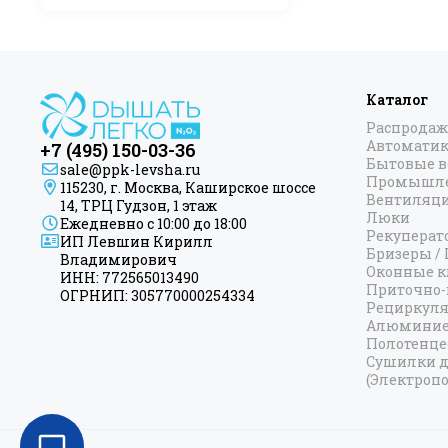
Стилье
Каталог
Распродаж
Автоматик
+7 (495) 150-03-36
Бытовые 
sale@ppk-levsha.ru
Промышле
115230, г. Москва, Каширское шоссе
Вентиляц
14, ТРЦ Гудзон, 1 этаж
Люки
Ежедневно с 10:00 до 18:00
Рекуперат
ИП Левшин Кирилл
Бризеры /
Владимирович
Оконные к
ИНН: 772565013490
Приточно-
ОГРНИП: 305770000254334
Рециркул
Алюминие
Полотенц
Сушилки д
(Электропо