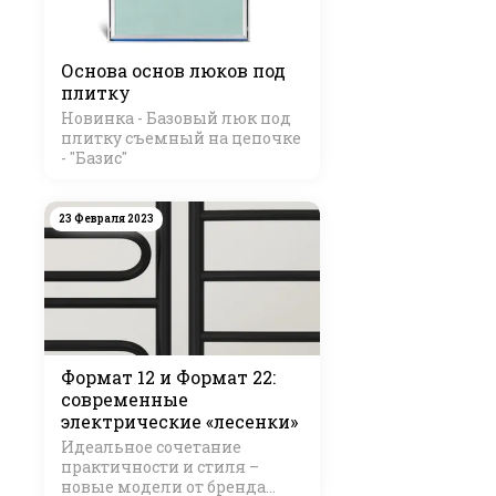
Основа основ люков под
плитку
Новинка - Базовый люк под
плитку съемный на цепочке
- "Базис"
23 Февраля 2023
Формат 12 и Формат 22:
современные
электрические «лесенки»
Идеальное сочетание
практичности и стиля –
новые модели от бренда