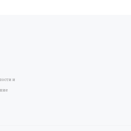
ости и
ение